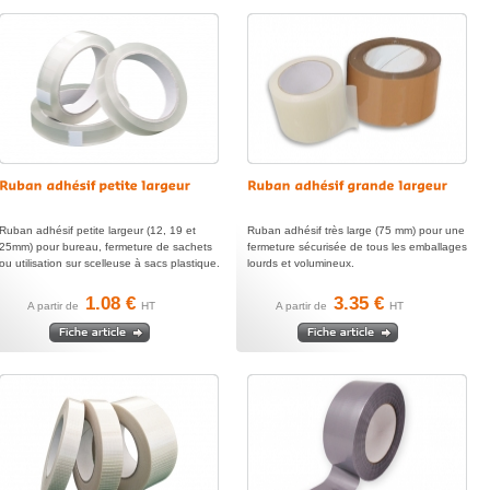
Ruban adhésif petite largeur (12, 19 et
Ruban adhésif très large (75 mm) pour une
25mm) pour bureau, fermeture de sachets
fermeture sécurisée de tous les emballages
ou utilisation sur scelleuse à sacs plastique.
lourds et volumineux.
1.08 €
3.35 €
A partir de
HT
A partir de
HT