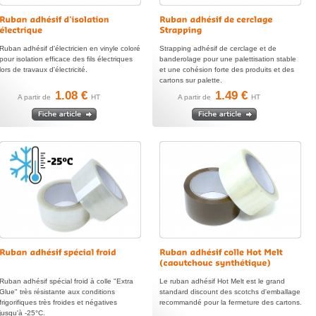
Ruban adhésif d'électricien en vinyle coloré
Strapping adhésif de cerclage et de
pour isolation efficace des fils électriques
banderolage pour une palettisation stable
lors de travaux d'électricité.
et une cohésion forte des produits et des
cartons sur palette.
1.08 €
1.49 €
A partir de
HT
A partir de
HT
Ruban adhésif spécial froid à colle "Extra
Le ruban adhésif Hot Melt est le grand
Glue" très résistante aux conditions
standard discount des scotchs d'emballage
frigorifiques très froides et négatives
recommandé pour la fermeture des cartons.
jusqu'à -25°C.