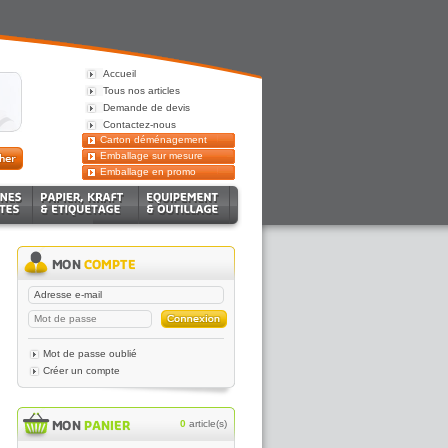
Accueil
Tous nos articles
Demande de devis
Contactez-nous
Carton déménagement
Emballage sur mesure
Emballage en promo
Mot de passe oublié
Créer un compte
0
article(s)