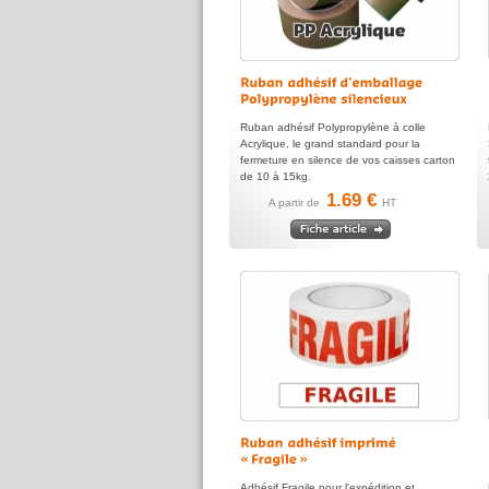
Ruban adhésif Polypropylène à colle
Acrylique, le grand standard pour la
fermeture en silence de vos caisses carton
de 10 à 15kg.
1.69 €
A partir de
HT
Adhésif Fragile pour l'expédition et