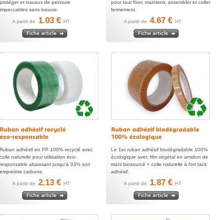
protéger et travaux de peinture
pour tout fixer, maintenir, assembler et coller
impeccables sans bavure.
fermement.
1.03 €
4.67 €
A partir de
HT
A partir de
HT
Ruban adhésif en PP 100% recyclé avec
Le 1er ruban adhésif biodégradable 100%
colle naturelle pour utilisation éco-
écologique avec film végétal en amidon de
responsable abaissant jusqu'à 33% son
maïs biosourcé + colle naturelle à fort tack
empreinte carbone.
adhésif.
2.13 €
1.87 €
A partir de
HT
A partir de
HT