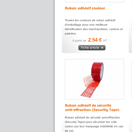
Toutes les couleurs de ruban adhésif
d'emballage pour une meilleure
identification des marchandises, cartons et
palettes.
2.54 €
A partir de
HT
Ruban adhésif de sécurité anti-effraction
(Security Tape) pour sécuriser les colis
carton par leur marquage indélébile en cas
de vol.