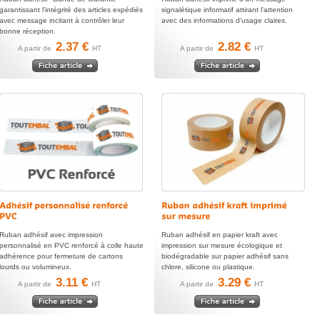
garantissant l'intégrité des articles expédiés
signalétique informatif attirant l'attention
avec message incitant à contrôler leur
avec des informations d'usage claires.
bonne réception.
2.37 €
2.82 €
A partir de
HT
A partir de
HT
Ruban adhésif avec impression
Ruban adhésif en papier kraft avec
personnalisé en PVC renforcé à colle haute
impression sur mesure écologique et
adhérence pour fermeture de cartons
biodégradable sur papier adhésif sans
lourds ou volumineux.
chlore, silicone ou plastique.
3.11 €
3.29 €
A partir de
HT
A partir de
HT