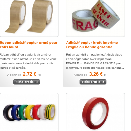
Ruban adhésif en papier kraft armé et
Ruban adhésif en papier kraft écologique
renforcé d'une armature en fibres de verre
et biodégradable avec impression
haute résistance indéchirable pour colis
FRAGILE ou BANDE DE GARANTIE pour
lourds et sécurisés.
la fermeture écoresponsable des cartons...
2.72 €
3.26 €
A partir de
HT
A partir de
HT