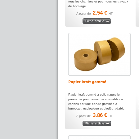
tous les chantiers et pour tous les travaux
de bricolage.
2.54 €
A partir de
HT
Papier kraft gommé à colle naturelle
puissante pour fermeture inviolable de
cartons par une bande gommée à
humecter, écologique et biodégradable.
3.86 €
A partir de
HT