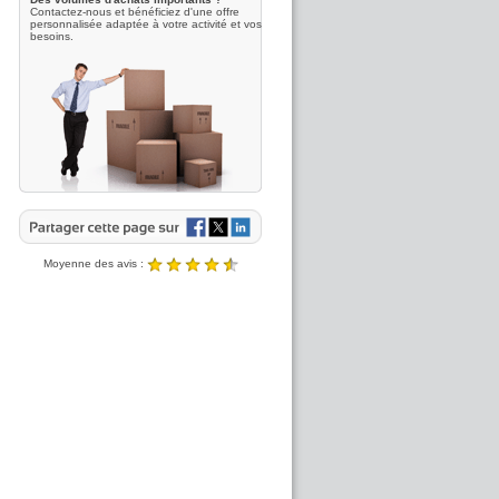
Contactez-nous et bénéficiez d'une offre
personnalisée adaptée à votre activité et vos
besoins.
Moyenne des avis :
4.89 / 5
Noté
4.89
/5 |
8431
reviews