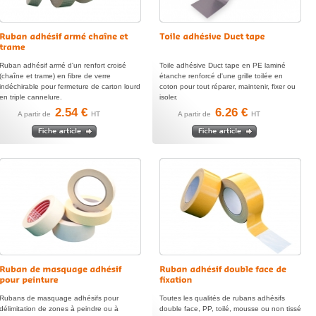
Ruban adhésif armé d'un renfort croisé
Toile adhésive Duct tape en PE laminé
(chaîne et trame) en fibre de verre
étanche renforcé d'une grille toilée en
indéchirable pour fermeture de carton lourd
coton pour tout réparer, maintenir, fixer ou
en triple cannelure.
isoler.
2.54 €
6.26 €
A partir de
HT
A partir de
HT
Rubans de masquage adhésifs pour
Toutes les qualités de rubans adhésifs
délimitation de zones à peindre ou à
double face, PP, toilé, mousse ou non tissé