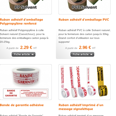
Ruban adhésif Polypropylène à colle
Ruban adhésif PVC à colle Solvant naturel,
Solvant naturel (Caoutchouc), pour la
pour la fermeture des carton jusqu'à 30kg.
fermeture des emballages carton jusqu'à
Grand confort d'utilisation sur tous
20-25kg.
supports!
2.29 €
2.96 €
A partir de
HT
A partir de
HT
Ruban adhésif "Bande de Garantie"
Ruban adhésif imprimé d'un message