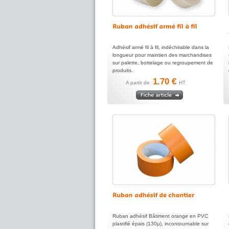
Adhésif armé fil à fil, indéchirable dans la
longueur pour maintien des marchandises
sur palette, bottelage ou regroupement de
produits.
1.70 €
A partir de
HT
Ruban adhésif Bâtiment orange en PVC
plastifié épais (130µ), incontournable sur