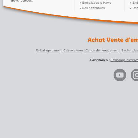
droits réservés.
Emballages le Havre
Emb
Nos partenaires
Dem
Emballage carton
|
Caisse carton
|
Carton déménagement
|
Sachet plas
Partenaires :
Emballage alimenta