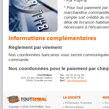
- Par PayPal
*
Pour tout paiement par 
marchandise commandée 
compte soit crédité du m
délai de livraison habitue
nécessaire à l'encaisse
Règlement par virement
Nos coordonnées bancaires vous seront communiquées p
commande.
Nos coordonnées pour le paiement par chèq
TOUTEMBAL
Tél. :
02 35 25 41 69
1101 ZA des Hautes Vallées
Fax :
09 70 61 15 52
76930 Octeville-sur-mer
Mail :
info@toutembal.fr
Présentation Toutembal
Tou
Copyright © 2026 TOUTEMBAL Tous
Mentions légales
Esp