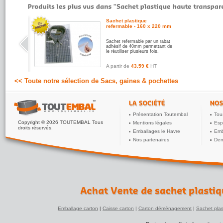
Sachet plastique
refermable - 160 x 220 mm
Sachet refermable par un rabat
adhésif de 40mm permettant de
le réutiliser plusieurs fois.
A partir de
43.59 €
HT
<< Toute notre sélection de Sacs, gaines & pochettes
Présentation Toutembal
Tou
Copyright © 2026 TOUTEMBAL Tous
Mentions légales
Esp
droits réservés.
Emballages le Havre
Emb
Nos partenaires
Dem
Emballage carton
|
Caisse carton
|
Carton déménagement
|
Sachet plas