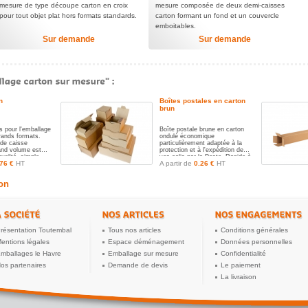
mesure de type découpe carton en croix
mesure composée de deux demi-caisses
pour tout objet plat hors formats standards.
carton formant un fond et un couvercle
emboitables.
Sur demande
Sur demande
n
Boîtes postales en carton
brun
s pour l'emballage
Boîte postale brune en carton
grands formats.
ondulé économique
de caisse
particulièrement adaptée à la
and volume est
protection et à l'expédition de
ualité, simple,
vos colis par la Poste. Rapide à
.76 €
HT
A partir de
0.26 €
HT
e cannelure, pour
monter et à former, cette boîte
 un...
carton est l'emballage...
ton
résentation Toutembal
Tous nos articles
Conditions générales
entions légales
Espace déménagement
Données personnelles
mballages le Havre
Emballage sur mesure
Confidentialité
os partenaires
Demande de devis
Le paiement
La livraison