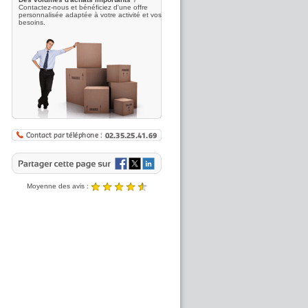
Contactez-nous et bénéficiez d'une offre
personnalisée adaptée à votre activité et vos
besoins.
Moyenne des avis :
4.89 / 5
Noté
4.89
/5 |
8431
reviews