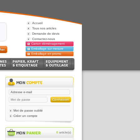
Accueil
Tous nos articles
Demande de devis
Contactez-nous
Carton déménagement
Emballage sur mesure
Emballage en promo
Mot de passe oublié
Créer un compte
0
article(s)