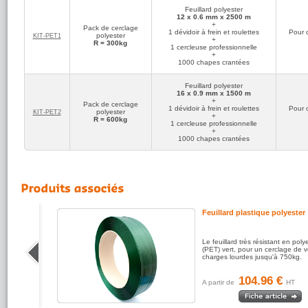
polyester professio
Feuillard polyester
isolé de chaque él
12 x 0.6 mm x 2500 m
+
A consulter égal
Pack de cerclage
1 dévidoir à frein et roulettes
Pour 
:
polyester
KIT‑PET1
+
R = 300kg
1 cercleuse professionnelle
- Le
pack de cerc
+
ensemble de cerclag
1000 chapes crantées
métalliques de 13
- Le
pack de cerc
intensive du feuilla
Feuillard polyester
16 x 0.9 mm x 1500 m
+
Pack de cerclage
1 dévidoir à frein et roulettes
Pour 
polyester
KIT‑PET2
+
R = 600kg
1 cercleuse professionnelle
+
1000 chapes crantées
sans
Feuillard plastique polyester
conomique
Le feuillard très résistant en poly
cerclages
(PET) vert, pour un cerclage de 
charges lourdes jusqu'à 750kg.
ns chape
 assure...
104.96 €
A partir de
HT