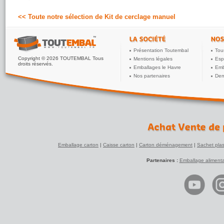
<< Toute notre sélection de Kit de cerclage manuel
Présentation Toutembal
Tou
Copyright © 2026 TOUTEMBAL Tous
Mentions légales
Esp
droits réservés.
Emballages le Havre
Emb
Nos partenaires
Dem
Emballage carton
|
Caisse carton
|
Carton déménagement
|
Sachet plas
Partenaires :
Emballage alimenta