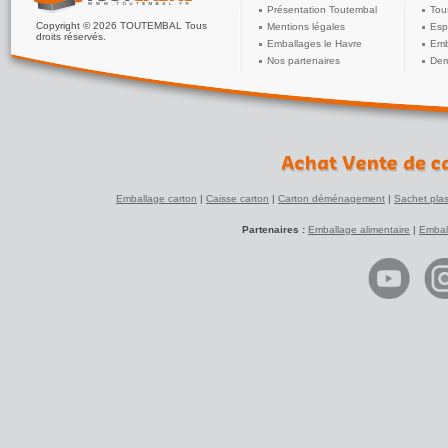
Présentation Toutembal
Tou
Copyright © 2026 TOUTEMBAL Tous
Mentions légales
Esp
droits réservés.
Emballages le Havre
Emb
Nos partenaires
Dem
Emballage carton
|
Caisse carton
|
Carton déménagement
|
Sachet plas
Partenaires :
Emballage alimentaire
|
Embal