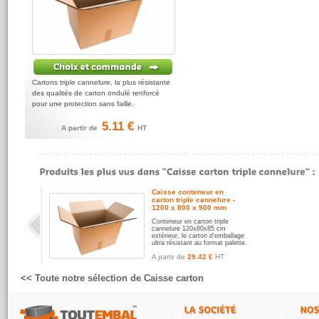
Cartons triple cannelure, la plus résistante
des qualités de carton ondulé renforcé
pour une protection sans faille.
5.11 €
A partir de
HT
Caisse conteneur en
carton triple cannelure -
1200 x 800 x 900 mm
Conteneur en carton triple
cannelure 120x80x85 cm
extérieur, le carton d'emballage
ultra résistant au format palette.
A partir de
29.42 €
HT
<< Toute notre sélection de Caisse carton