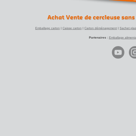
Emballage carton
|
Caisse carton
|
Carton déménagement
|
Sachet plas
Partenaires :
Emballage alimenta