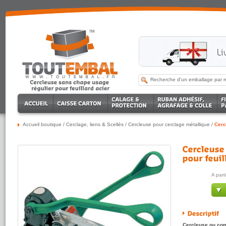
Accueil boutique
/
Cerclage, liens & Scellés
/
Cercleuse pour cerclage métallique
/
Cerc
A part
Cercleuse ou comb