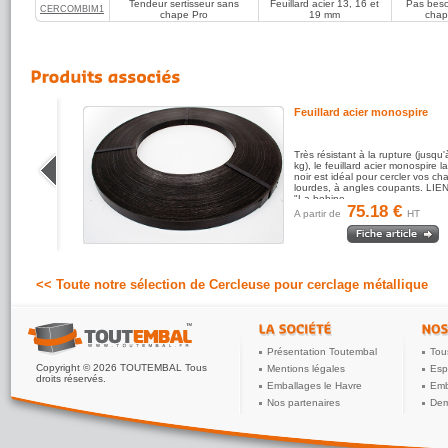
Tendeur sertisseur sans
Feuillard acier 13, 16 et
Pas beso
Tendeur sertisseu
CERCOMBIM1
chape Pro
19 mm
cha
feuillard acier
reg
l'emploi à prix remi
Economisez ainsi
feuillard acier et 
professionnelle.
Des cerclages plu
Consultez la pag
our
Feuillard acier monospire
des cerclages par 
de recourir aux ch
Pour des cerclages
vous pouvez égale
illard
Très résistant à la rupture (jusqu
chapes
et qui a l'
ges
kg), le feuillard acier monospire 
iment ...
noir est idéal pour cercler vos ch
lourdes, à angles coupants. LIEN("58",
"La bobine...
75.18 €
A partir de
HT
<< Toute notre sélection de Cercleuse pour cerclage métallique
Présentation Toutembal
Tou
Copyright © 2026 TOUTEMBAL Tous
Mentions légales
Esp
droits réservés.
Emballages le Havre
Emb
Nos partenaires
Dem