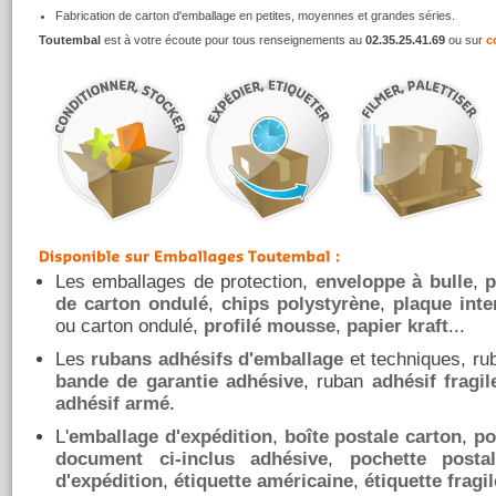
Fabrication de carton d'emballage en petites, moyennes et grandes séries.
Toutembal
est à votre écoute pour tous renseignements au
02.35.25.41.69
ou sur
c
Les emballages de protection,
enveloppe à bulle
,
p
de carton ondulé
,
chips polystyrène
,
plaque inte
ou carton ondulé,
profilé mousse
,
papier kraft
...
Les
rubans adhésifs d'emballage
et techniques, r
bande de garantie adhésive
, ruban
adhésif fragil
adhésif armé.
L'
emballage d'expédition
,
boîte postale carton
,
po
document ci-inclus adhésive
,
pochette posta
d'expédition
,
étiquette américaine
,
étiquette fragil