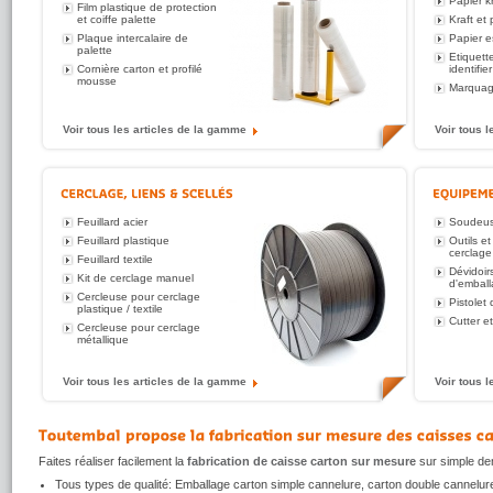
Papier k
Film plastique de protection
et coiffe palette
Kraft et
Plaque intercalaire de
Papier e
palette
Etiquett
Cornière carton et profilé
identifie
mousse
Marquag
Voir tous les articles de la gamme
Voir tous 
Feuillard acier
Soudeu
Feuillard plastique
Outils e
cerclag
Feuillard textile
Dévidoir
Kit de cerclage manuel
d'embal
Cercleuse pour cerclage
Pistolet 
plastique / textile
Cutter e
Cercleuse pour cerclage
métallique
Voir tous les articles de la gamme
Voir tous 
Faites réaliser facilement la
fabrication de caisse carton sur mesure
sur simple d
Tous types de qualité: Emballage carton simple cannelure, carton double cannelure 