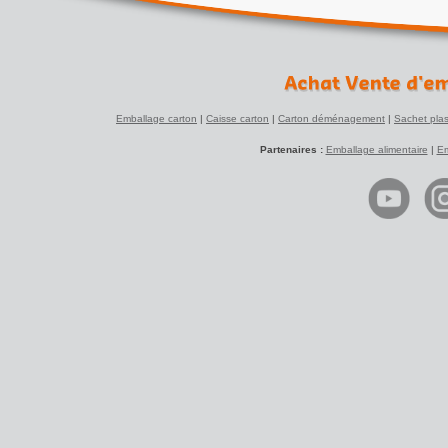
Emballage carton
|
Caisse carton
|
Carton déménagement
|
Sachet plas
Partenaires :
Emballage alimentaire
|
Em