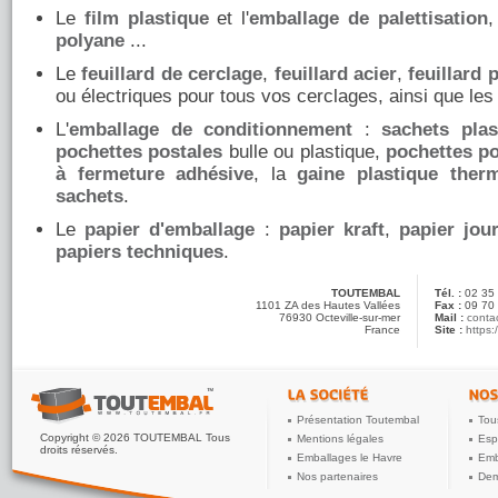
Le
film plastique
et l'
emballage de palettisation
polyane
...
Le
feuillard de cerclage
,
feuillard acier
,
feuillard 
ou électriques pour tous vos cerclages, ainsi que le
L'
emballage de conditionnement
:
sachets plas
pochettes postales
bulle ou plastique,
pochettes p
à fermeture adhésive
, la
gaine plastique ther
sachets
.
Le
papier d'emballage
:
papier kraft
,
papier jou
papiers techniques
.
TOUTEMBAL
Tél. :
02 35
1101 ZA des Hautes Vallées
Fax :
09 70 
76930
Octeville-sur-mer
Mail :
conta
France
Site :
https:
Présentation Toutembal
Tou
Copyright © 2026 TOUTEMBAL Tous
Mentions légales
Esp
droits réservés.
Emballages le Havre
Emb
Nos partenaires
Dem