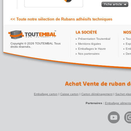
N'hésitez pas, très bon adhésif de masquage
Conforme a sa description
<< Toute notre sélection de Rubans adhésifs techniques
Présentation Toutembal
Tou
Copyright © 2026 TOUTEMBAL Tous
Mentions légales
Esp
droits réservés.
Emballages le Havre
Emb
Nos partenaires
Dem
Emballage carton
|
Caisse carton
|
Carton déménagement
|
Sachet plas
Partenaires :
Emballage alimenta