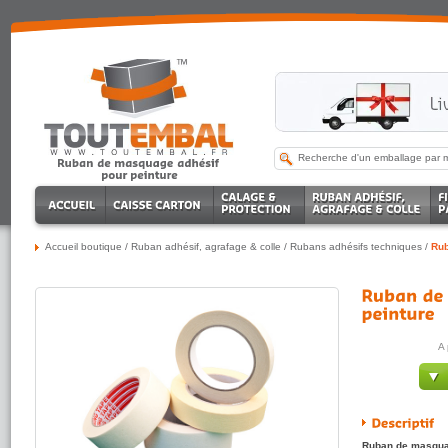
Accueil boutique
/
Ruban adhésif, agrafage & colle
/
Rubans adhésifs techniques
/
Rub
A 
Ruban de masquag