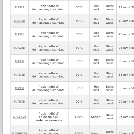
Papier adhésif
Hot
Blanc
60°C
19 mm x 5
MAS19
Ets Hacher
de masquage standard
melt
cassé
5
(réf:MAS38)
/5
Scotch pour peinture avec une bonne tenue
Papier adhésif
Hot
Blanc
Facile d'emploi
60°C
19 mm x 5
MAS19D
de masquage standard
melt
cassé
Urvois G.
Papier adhésif
Hot
Blanc
5
60°C
25 mm x 5
(réf:MAS38D)
MAS25
/5
de masquage standard
melt
cassé
Très bonne qualité pour du masking d'entrée de gamme.
Parfait.
Papier adhésif
Hot
Blanc
60°C
25 mm x 5
MAS25D
de masquage standard
melt
cassé
Anonyme
5
(réf:MAS50)
/5
Papier adhésif
Hot
Blanc
Adhésif avec colle suffisamment résistante pour ne pas se
60°C
38 mm x 5
MAS38
de masquage standard
melt
cassé
décoller au bout de 10 min, je recommande vivement pour
vos travaux de peinture!
Papier adhésif
Hot
Blanc
60°C
38 mm x 5
MAS38D
de masquage standard
melt
cassé
Julie
5
(réf:MAS50)
/5
e-commerçant à recommander du conseil à la livraison. Ces
Papier adhésif
Hot
Blanc
60°C
50 mm x 5
MAS50
scotchs pour peinture sont de bonne qualité.
de masquage standard
melt
cassé
Francois92
Papier adhésif
Hot
Blanc
60°C
50 mm x 5
MAS50D
de masquage standard
melt
cassé
5
(réf:MAS50D)
/5
Bonne qualité, bon conditionnement
Papier adhésif
Blanc
de masquage
100°C
Solvant
25 mm x 5
MASHP25
cassé
V. LAZ
haute performance
5
(réf:MAS50D)
/5
Ruban adhésif conforme et surtout qui colle super bien sans
Papier adhésif
laisser de traces de colle! De bien meilleur qualité que ceux
Blanc
de masquage
100°C
Solvant
25 mm x 5
MASHP25D