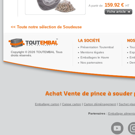
159.92 €
A partir de
HT
<< Toute notre sélection de Soudeuse
Présentation Toutembal
Tou
Copyright © 2026 TOUTEMBAL Tous
Mentions légales
Esp
droits réservés.
Emballages le Havre
Emb
Nos partenaires
Dem
Emballage carton
|
Caisse carton
|
Carton déménagement
|
Sachet plas
Partenaires :
Emballage alimenta