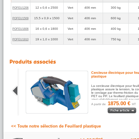
CODYFAB
12 x 0,6 x 2500
Vert
406 mm
300 kg
POFEU1206
4
(réf:POFEU1606)
/5
Feuillard polyester de bonne qualité, dommage que l'on ne
puisse pas prendre moins de mètres
15,5 x 0,9 x 1500
Vert
406 mm
600 kg
POFEU1509
SLT..
16 x 0,6 x 1800
Vert
406 mm
400 kg
POFEU1606
5
(réf:POFEU1910)
/5
Feuillard conforme à notre ancien fournisseur. Livraison plus
19 x 1,0 x 1000
Vert
406 mm
750 kg
POFEU1910
rapide et moins cher = que du mieux!
uillard
Cercleuse électrique pour feu
plastique
nelle pour
La cercleuse électrique pour feuil
plastique assure la tension, la c
ue
le cerclage par thermo-friction du 
PET ou PP. Le feuillard plastique est
ainsi véritablement soudé par cet.
1875.00 €
A partir de
HT
<< Toute notre sélection de Feuillard plastique