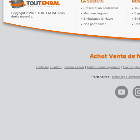
Présentation Toutembal
Tou
Copyright © 2026 TOUTEMBAL Tous
Mentions légales
Esp
droits réservés.
Emballages le Havre
Emb
Nos partenaires
Dem
Emballage carton
|
Caisse carton
|
Carton déménagement
|
Sachet plas
Partenaires :
Emballage alimenta