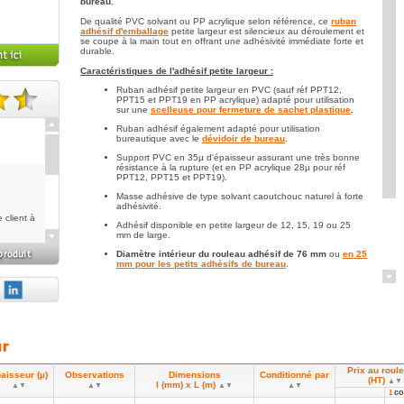
bureau.
De qualité PVC solvant ou PP acrylique selon référence, ce
ruban
adhésif d'emballage
petite largeur est silencieux au déroulement et
se coupe à la main tout en offrant une adhésivité immédiate forte et
durable.
Caractéristiques de l'adhésif petite largeur :
Ruban adhésif petite largeur en PVC (sauf réf PPT12,
PPT15 et PPT19 en PP acrylique) adapté pour utilisation
sur une
scelleuse pour fermeture de sachet plastique
.
note(s).
Ruban adhésif également adapté pour utilisation
bureautique avec le
dévidoir de bureau
.
Support PVC en 35µ d'épaisseur assurant une très bonne
résistance à la rupture (et en PP acrylique 28µ pour réf
PPT12, PPT15 et PPT19).
Masse adhésive de type solvant caoutchouc naturel à forte
adhésivité.
 client à
Adhésif disponible en petite largeur de 12, 15, 19 ou 25
mm de large.
Diamètre intérieur du rouleau adhésif de 76 mm
ou
en 25
mm pour les petits adhésifs de bureau
.
r petites
ut est
onner un
Prix au roul
 à
aisseur (µ)
Observations
Dimensions
Conditionné par
(HT)
▲▼
l (mm) x L (m)
▲▼
▲▼
▲▼
▲▼
co
1