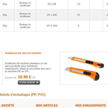
Bureau et
35µ
25 x 66
72
ts
scelleuse
bien
nvoi
Bureau et
35µ
25 x 100
72
scelleuse
Bureau et
35µ
25 X 100
6
scelleuse
nd
 sacs.
son
de 24h et
Scelleuse de sacs et sachets
Scelleuse de sachets plastique ou de
sacs poubelle pour fermeture
instantanée, fiable et sécurisée des sacs
et sachets PE ou PP.
18.96 €
A partir de
HT
REND
dhésifs d'emballages (PP, PVC)
e !!!