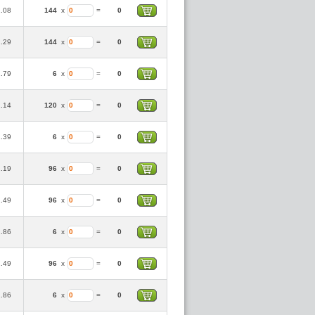
1.08
144
x
=
0
1.29
144
x
=
0
1.79
6
x
=
0
1.14
120
x
=
0
1.39
6
x
=
0
1.19
96
x
=
0
1.49
96
x
=
0
1.86
6
x
=
0
1.49
96
x
=
0
1.86
6
x
=
0