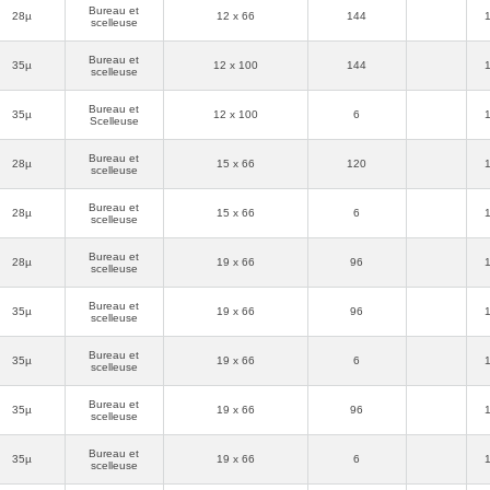
Bureau et
28µ
12 x 66
144
scelleuse
Bureau et
35µ
12 x 100
144
scelleuse
Bureau et
E MINI-
35µ
12 x 100
6
Scelleuse
Bureau et
28µ
15 x 66
120
scelleuse
 pour ma
Bureau et
28µ
15 x 66
6
scelleuse
Bureau et
28µ
19 x 66
96
scelleuse
Bureau et
35µ
19 x 66
96
scelleuse
,
S
Bureau et
35µ
19 x 66
6
scelleuse
Bureau et
35µ
19 x 66
96
scelleuse
sachets
Bureau et
35µ
19 x 66
6
scelleuse