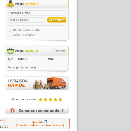
Mot de passe oublié
Créer un compte
0
article(s)
Qté
Article
Prix
Votre panier est vide
Moyenne des avis :
4.89 / 5
Noté
4.89
/5 |
8431
reviews
eau €
Quantité
(nbre de rouleaux x nbre de colis)
lis
et
+