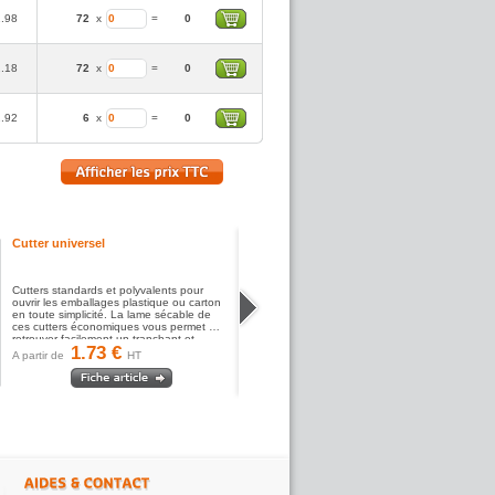
1.98
72
x
=
0
2.18
72
x
=
0
2.92
6
x
=
0
Cutter universel
Cutters standards et polyvalents pour
ouvrir les emballages plastique ou carton
en toute simplicité. La lame sécable de
ces cutters économiques vous permet de
retrouver facilement un tranchant et...
1.73 €
A partir de
HT