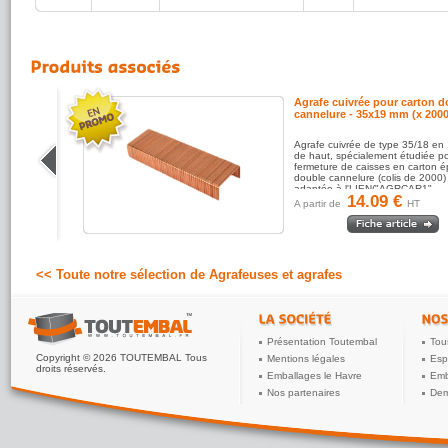
llage
Agrafe cuivrée pour carton d
m (x
cannelure - 35x19 mm (x 2000
re
Agrafe cuivrée de type 35/18 e
a
de haut, spécialement étudiée po
age en
fermeture de caisses en carton é
) et
double cannelure (colis de 2000)
,
adaptée à l'LIEN("AGRCAR1",...
14.09 €
A partir de
HT
<< Toute notre sélection de Agrafeuses et agrafes
Présentation Toutembal
Tou
Copyright © 2026 TOUTEMBAL Tous
Mentions légales
Esp
droits réservés.
Emballages le Havre
Emb
Nos partenaires
Dem