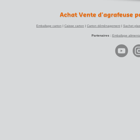
Emballage carton
|
Caisse carton
|
Carton déménagement
|
Sachet plas
Partenaires :
Emballage alimenta