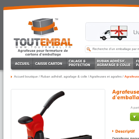
Accueil boutique
/
Ruban adhésif, agrafage & colle
/
Agrafeuses et agrafes
/
Agrafeuse
A par
l'agrafeuse manu