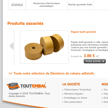
✅
Compatibilité é
Humecteur électronique
bandes kraft gomm
Bande gommée kraft
DEVAHELB
automatique
✅
Solution écolog
végétale, recyclab
Domaines d'applic
Centres lo
Ateliers 
Industries
Activités
Papier kraft gommé
Conseils d'utilisat
Remplisse
fabricant.
Papier kraft gommé à colle nature
Insérez l
puissante pour fermeture inviolab
Réglez la
cartons par une bande gommée 
préréglée
humecter, écologique et biodégr
La machi
coupée à 
3.86 €
Applique
A partir de
HT
Contrôlez
brosse d'
optimal.
À retenir :
<< Toute notre sélection de Dévidoirs de rubans adhésifs
L'humecteur élec
professionnel conç
Améliorer
Garantir 
Simplifier
Présentation Toutembal
Tou
Favoriser 
Copyright © 2026 TOUTEMBAL Tous
Mentions légales
Esp
Une solution perfo
droits réservés.
environnements logi
Emballages le Havre
Emb
Nos partenaires
Dem