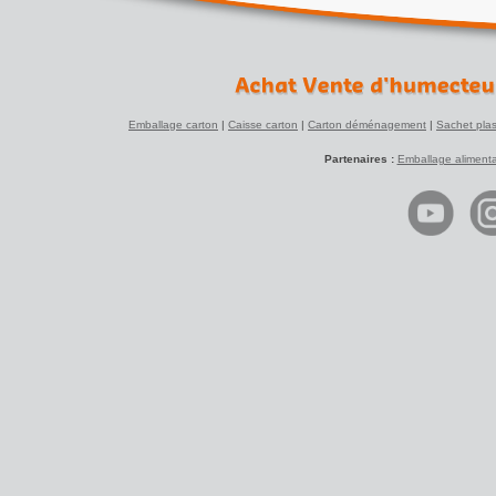
Emballage carton
|
Caisse carton
|
Carton déménagement
|
Sachet plas
Partenaires :
Emballage alimenta