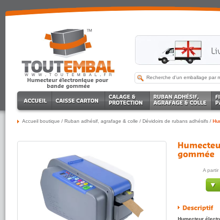
Accueil boutique
/
Ruban adhésif, agrafage & colle
/
Dévidoirs de rubans adhésifs
/
Hu
A parti
Humecteur électr