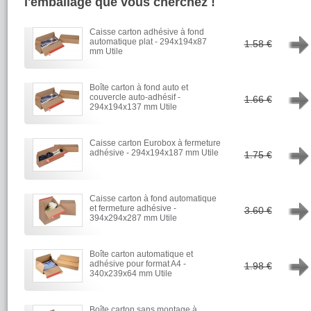
l'emballage que vous cherchez !
Caisse carton adhésive à fond
→
automatique plat - 294x194x87
1.58 €
mm Utile
Boîte carton à fond auto et
→
couvercle auto-adhésif -
1.66 €
294x194x137 mm Utile
Caisse carton Eurobox à fermeture
→
adhésive - 294x194x187 mm Utile
1.75 €
Caisse carton à fond automatique
→
et fermeture adhésive -
3.60 €
394x294x287 mm Utile
Boîte carton automatique et
→
adhésive pour format A4 -
1.98 €
340x239x64 mm Utile
Boîte carton sans montage à