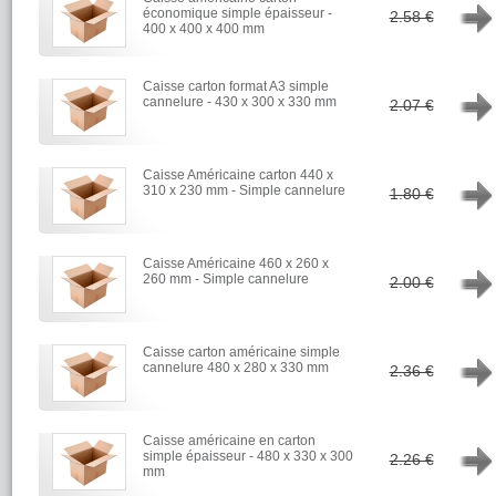
→
économique simple épaisseur -
2.58 €
400 x 400 x 400 mm
Caisse carton format A3 simple
→
cannelure - 430 x 300 x 330 mm
2.07 €
Caisse Américaine carton 440 x
→
310 x 230 mm - Simple cannelure
1.80 €
Caisse Américaine 460 x 260 x
→
260 mm - Simple cannelure
2.00 €
Caisse carton américaine simple
→
cannelure 480 x 280 x 330 mm
2.36 €
Caisse américaine en carton
→
simple épaisseur - 480 x 330 x 300
2.26 €
mm