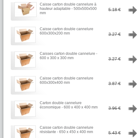
Caisse carton double cannelure à
→
hauteur adaptable - 500x500x500
5.18 €
mm
Caisse carton double cannelure
→
600x300x200 mm
3.27 €
Caisses carton double cannelure -
→
600 x 300 x 300 mm
3.27 €
Caisse carton double cannelure
→
600x300x400 mm
3.87 €
Carton double cannelure
→
économique - 600 x 400 x 400 mm
3.96 €
Caisse carton double cannelure
→
résistante - 650 x 450 x 400 mm
5.43 €