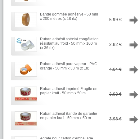
Bande gommée adhésive - 50 mm
→
x 200 mètres (x 18 rlx)
5.99 €
Ruban adhésif spécial congélation
→
résistant au froid - 50 mm x 100 m
2.82 €
(x 36 rlx)
Ruban adhésif pare vapeur - PVC
→
orange - 50 mm x 33 m (x 1rl)
4.04 €
Ruban adhésif imprimé Fragile en
→
papier kraft - 50 mm x 50 m
3.98 €
Ruban adhésif Bande de garantie
→
en papier kraft - 50 mm x 50 m
3.98 €
Agrafe pour carton d'emballage