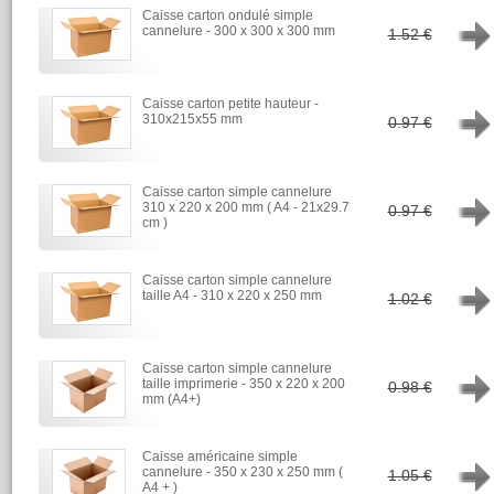
Caisse carton ondulé simple
→
cannelure - 300 x 300 x 300 mm
1.52 €
Caisse carton petite hauteur -
→
310x215x55 mm
0.97 €
Caisse carton simple cannelure
→
310 x 220 x 200 mm ( A4 - 21x29.7
0.97 €
cm )
Caisse carton simple cannelure
→
taille A4 - 310 x 220 x 250 mm
1.02 €
Caisse carton simple cannelure
→
taille imprimerie - 350 x 220 x 200
0.98 €
mm (A4+)
Caisse américaine simple
→
cannelure - 350 x 230 x 250 mm (
1.05 €
A4 + )