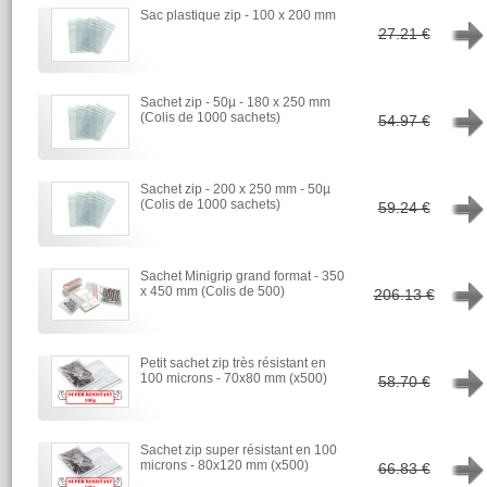
Sac plastique zip - 100 x 200 mm
→
27.21 €
Sachet zip - 50µ - 180 x 250 mm
→
(Colis de 1000 sachets)
54.97 €
Sachet zip - 200 x 250 mm - 50µ
→
(Colis de 1000 sachets)
59.24 €
Sachet Minigrip grand format - 350
→
x 450 mm (Colis de 500)
206.13 €
Petit sachet zip très résistant en
→
100 microns - 70x80 mm (x500)
58.70 €
Sachet zip super résistant en 100
→
microns - 80x120 mm (x500)
66.83 €