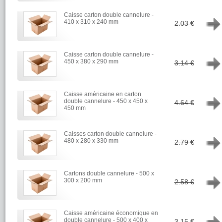
Caisse carton double cannelure -
→
410 x 310 x 240 mm
2.03 €
Caisse carton double cannelure -
→
450 x 380 x 290 mm
3.14 €
Caisse américaine en carton
→
double cannelure - 450 x 450 x
4.64 €
450 mm
Caisses carton double cannelure -
→
480 x 280 x 330 mm
2.79 €
Cartons double cannelure - 500 x
→
300 x 200 mm
2.58 €
Caisse américaine économique en
→
double cannelure - 500 x 400 x
3.15 €