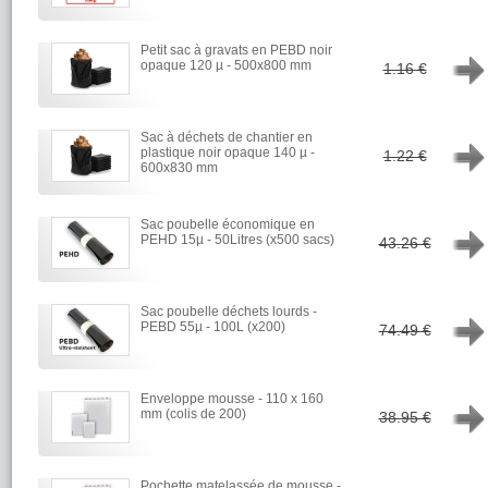
Petit sac à gravats en PEBD noir
→
opaque 120 µ - 500x800 mm
1.16 €
Sac à déchets de chantier en
→
plastique noir opaque 140 µ -
1.22 €
600x830 mm
Sac poubelle économique en
→
PEHD 15µ - 50Litres (x500 sacs)
43.26 €
Sac poubelle déchets lourds -
→
PEBD 55µ - 100L (x200)
74.49 €
Enveloppe mousse - 110 x 160
→
mm (colis de 200)
38.95 €
Pochette matelassée de mousse -