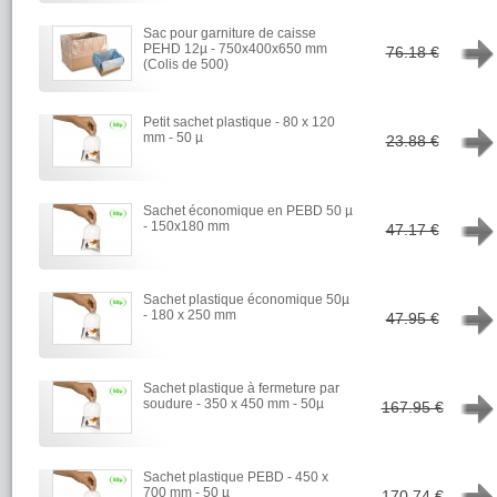
Sac pour garniture de caisse
→
PEHD 12µ - 750x400x650 mm
76.18 €
(Colis de 500)
Petit sachet plastique - 80 x 120
→
mm - 50 µ
23.88 €
Sachet économique en PEBD 50 µ
→
- 150x180 mm
47.17 €
Sachet plastique économique 50µ
→
- 180 x 250 mm
47.95 €
Sachet plastique à fermeture par
→
soudure - 350 x 450 mm - 50µ
167.95 €
Sachet plastique PEBD - 450 x
→
700 mm - 50 µ
170.74 €