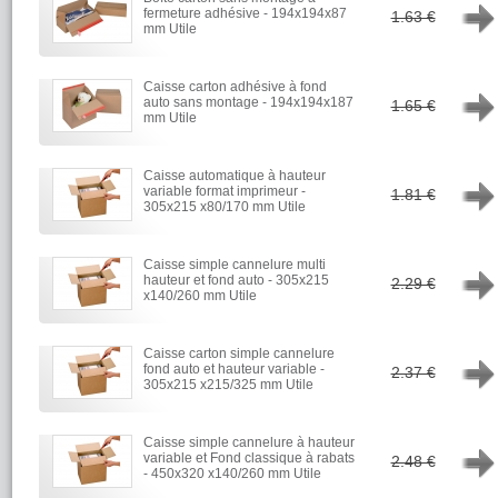
→
fermeture adhésive - 194x194x87
1.63 €
mm Utile
Caisse carton adhésive à fond
→
auto sans montage - 194x194x187
1.65 €
mm Utile
Caisse automatique à hauteur
→
variable format imprimeur -
1.81 €
305x215 x80/170 mm Utile
Caisse simple cannelure multi
→
hauteur et fond auto - 305x215
2.29 €
x140/260 mm Utile
Caisse carton simple cannelure
→
fond auto et hauteur variable -
2.37 €
305x215 x215/325 mm Utile
Caisse simple cannelure à hauteur
→
variable et Fond classique à rabats
2.48 €
- 450x320 x140/260 mm Utile