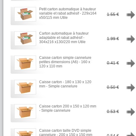
Petit carton automatique à hauteur
→
variable et rabat adhésif - 229x164
1.55 €
x50/115 mm Utile
Carton automatique à hauteur
→
adaptable et rabat adhésif -
1.99 €
304x216 x130/220 mm Utile
Caisse carton simple cannelure
→
petites dimensions (A6) - 160 x
0.41 €
120 x 110 mm
Caisse carton - 180 x 130 x 120
→
mm - Simple cannelure
0.50 €
Caisse carton 200 x 150 x 120 mm
→
- Simple cannelure
0.53 €
Caisse carton taille DVD simple
→
cannelure - 200 x 150 x 150 mm
0.54 €