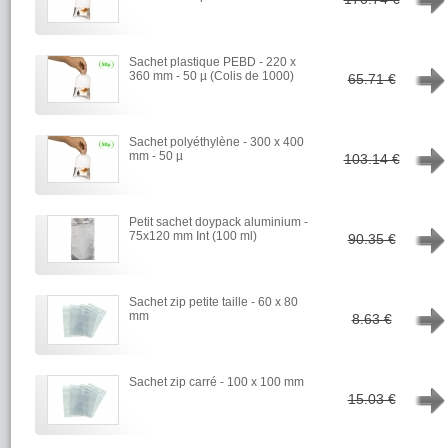
Sachet plastique PEBD - 220 x
→
360 mm - 50 µ (Colis de 1000)
65.71 €
Sachet polyéthylène - 300 x 400
→
mm - 50 µ
103.14 €
Petit sachet doypack aluminium -
→
75x120 mm Int (100 ml)
90.35 €
Sachet zip petite taille - 60 x 80
→
mm
8.63 €
Sachet zip carré - 100 x 100 mm
→
15.03 €