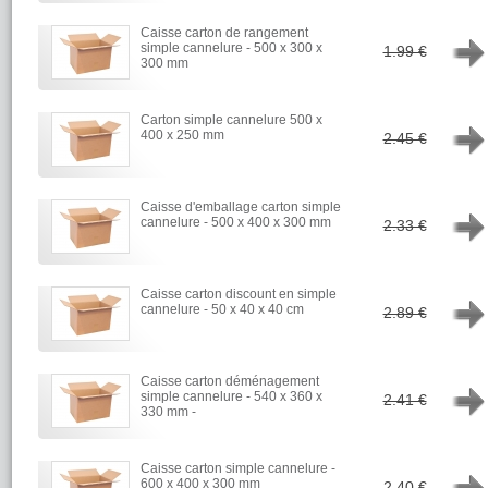
Caisse carton de rangement
→
simple cannelure - 500 x 300 x
1.99 €
300 mm
Carton simple cannelure 500 x
→
400 x 250 mm
2.45 €
Caisse d'emballage carton simple
→
cannelure - 500 x 400 x 300 mm
2.33 €
Caisse carton discount en simple
→
cannelure - 50 x 40 x 40 cm
2.89 €
Caisse carton déménagement
→
simple cannelure - 540 x 360 x
2.41 €
330 mm -
Caisse carton simple cannelure -
→
600 x 400 x 300 mm
2.40 €