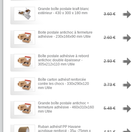
Grande boîte postale kraft blanc
→
extérieur - 430 x 300 x 180 mm
3.60 €
Boite postale antichoc à fermeture
→
adhésive - 230x166x90 mm Utile
2.60 €
Boîte postale adhésive à rebord
→
antichoc double épaisseur -
2.93 €
305x212x110 mm Utile
Boîte carton adhésif renforcée
→
contre les chocs - 330x290x120
3.73 €
mm Utile
Grande boîte postale antichoc +
→
fermeture adhésive - 460x310x160
5.48 €
mm Utile
Ruban adhésif PP Havane
→
acrylique renforcé - 35µ -75mm x
4.81 €