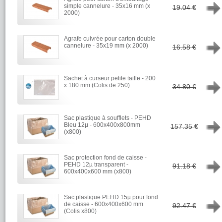
→
simple cannelure - 35x16 mm (x
19.04 €
2000)
Agrafe cuivrée pour carton double
→
cannelure - 35x19 mm (x 2000)
16.58 €
Sachet à curseur petite taille - 200
→
x 180 mm (Colis de 250)
34.80 €
Sac plastique à soufflets - PEHD
→
Bleu 12µ - 600x400x800mm
157.35 €
(x800)
Sac protection fond de caisse -
→
PEHD 12µ transparent -
91.18 €
600x400x600 mm (x800)
Sac plastique PEHD 15µ pour fond
→
de caisse - 600x400x600 mm
92.47 €
(Colis x800)