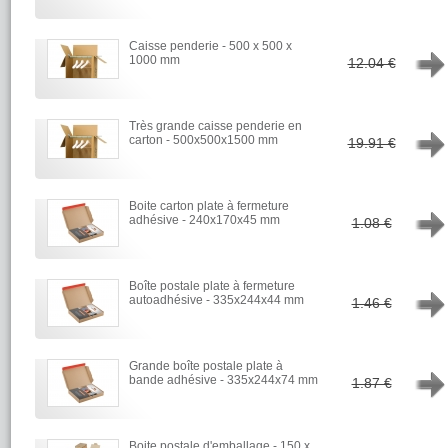
Caisse penderie - 500 x 500 x
→
1000 mm
12.04 €
Très grande caisse penderie en
→
carton - 500x500x1500 mm
19.91 €
Boite carton plate à fermeture
→
adhésive - 240x170x45 mm
1.08 €
Boîte postale plate à fermeture
→
autoadhésive - 335x244x44 mm
1.46 €
Grande boîte postale plate à
→
bande adhésive - 335x244x74 mm
1.87 €
Boite postale d'emballage - 150 x