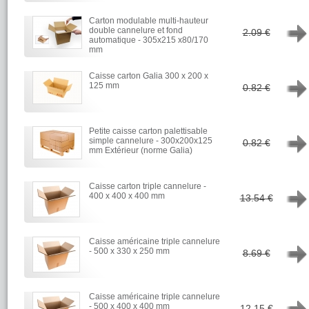
Carton modulable multi-hauteur
→
double cannelure et fond
2.09 €
automatique - 305x215 x80/170
mm
Caisse carton Galia 300 x 200 x
→
125 mm
0.82 €
Petite caisse carton palettisable
→
simple cannelure - 300x200x125
0.82 €
mm Extérieur (norme Galia)
Caisse carton triple cannelure -
→
400 x 400 x 400 mm
13.54 €
Caisse américaine triple cannelure
→
- 500 x 330 x 250 mm
8.69 €
Caisse américaine triple cannelure
→
- 500 x 400 x 400 mm
12.15 €