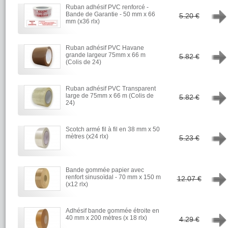
Ruban adhésif PVC renforcé -
→
Bande de Garantie - 50 mm x 66
5.20 €
mm (x36 rlx)
Ruban adhésif PVC Havane
→
grande largeur 75mm x 66 m
5.82 €
(Colis de 24)
Ruban adhésif PVC Transparent
→
large de 75mm x 66 m (Colis de
5.82 €
24)
Scotch armé fil à fil en 38 mm x 50
→
mètres (x24 rlx)
5.23 €
Bande gommée papier avec
→
renfort sinusoïdal - 70 mm x 150 m
12.07 €
(x12 rlx)
Adhésif bande gommée étroite en
→
40 mm x 200 mètres (x 18 rlx)
4.29 €