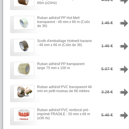
66m (x24rlx)
Ruban adhésif PP Hot Melt
→
transparent - 48 mm x 66 m (Colis
1.46 €
de 36)
Scoth d'emballage Hotmelt havane
→
- 48 mm x 66 m (Colis de 36)
1.46 €
Ruban adhésif PP transparent
→
large 75 mm x 100 m
5.07 €
Ruban adhésif PVC transparent 48
→
mm en petit rouleau de 66 mètres
3.28 €
Ruban adhésif PVC renforcé pré-
→
imprimé FRAGILE - 50 mm x 66 m
5.46 €
(x36 rlx)