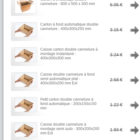
→
cannelure - 800 x 500 x 300 mm
6.05 €
Carton à fond automatique double
→
cannelure - 400x300x250 mm
3.15 €
Caisse carton double cannelure à
→
montage instantané -
3.24 €
400x300x300 mm
Caisse double cannelure à fond
→
semi automatique plat -
2.58 €
400x300x200 mm Ext
Petit carton double cannelure à
→
fond automatique - 200x150x150
1.22 €
mm
Caisse double cannelure à
→
montage semi auto - 300x200x200
1.93 €
mm Ext