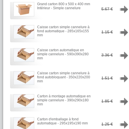
Grand carton 800 x 500 x 400 mm
→
Intérieur - Simple cannelure
5.67 €
Caisse carton simple cannelure à
→
fond automatique - 285x165x155
1.15 €
mm
Caisse carton automatique en
→
simple cannelure - 590x390x280
3.36 €
mm
Caisse carton simple cannelure à
→
fond autobloquant - 350x220x200
1.51 €
mm
Carton à montage automatique en
→
simple cannelure - 390x290x180
1.85 €
mm
Carton d'emballage à fond
→
automatique - 295x195x190 mm
1.25 €