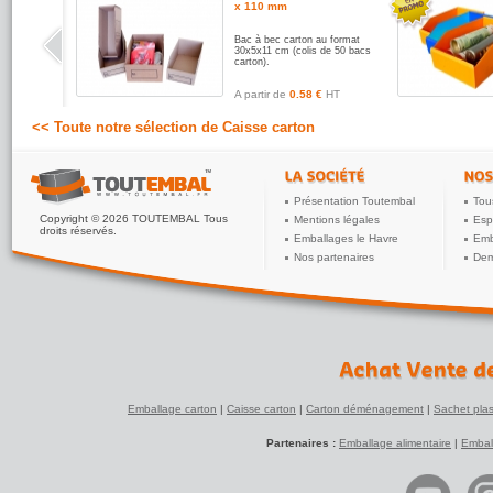
x 110 mm
Bac à bec carton au format
30x5x11 cm (colis de 50 bacs
carton).
A partir de
0.58 €
HT
<< Toute notre sélection de Caisse carton
Présentation Toutembal
Tou
Copyright © 2026 TOUTEMBAL Tous
Mentions légales
Esp
droits réservés.
Emballages le Havre
Emb
Nos partenaires
Dem
Emballage carton
|
Caisse carton
|
Carton déménagement
|
Sachet plas
Partenaires :
Emballage alimentaire
|
Embal