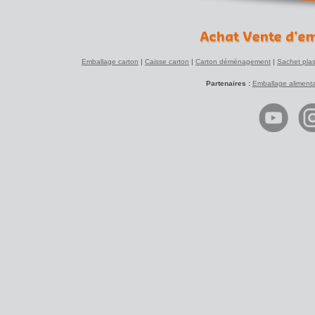
Emballage carton
|
Caisse carton
|
Carton déménagement
|
Sachet plas
Partenaires :
Emballage alimenta