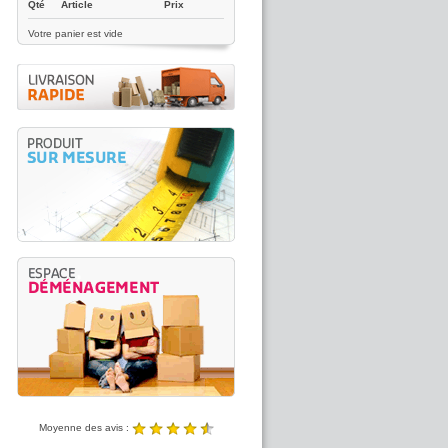
Qté
Article
Prix
Votre panier est vide
Moyenne des avis :
4.89 / 5