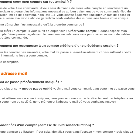
mment créer mon compte sur toutembal.fr ?
rs de votre 1ère commande, il vous sera demandé de créer votre compte en remplissant un
rmulaire reprenant les informations nécessaires au bon traitement de votre commande (lieu de
vraison, mode de paiement, nom, etc …). Vous devrez également indiquer un mot de passe et
e adresse mail valide afin de garantir la confidentialité des informations liées à votre compte.
tte démarche n'est nécessaire qu'à la première commande !
ur créer un compte, il vous suffit de cliquer sur «
Créer votre compte
» dans l'espace mon
mpte. Vous pouvez également le créer lorsque cela vous sera proposé au moment de valider
tre 1ère commande.
mment me reconnecter à un compte créé lors d'une précédente session ?
ur les commandes suivantes, votre mot de passe et e-mail initialement choisis suffiront à votre
s informations liées à votre compte.
l'inscription.
 mot de passe précédemment indiqués ?
de cliquer sur «
mot de passe oublié
». Un e-mail vous communiquant votre mot de passe vous
il utilisée lors de votre inscription, vous pouvez nous contacter directement par téléphone au
 votre nom de société, nom, prénom et l’adresse e-mail où vous souhaitez recevoir
rdonnées d'un compte (adresse de livraison/facturation) ?
votre adresse de livraison. Pour cela, identifiez-vous dans l'espace « mon compte » puis cliquez