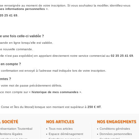
sse renseignée au moment de votre inscription. Si vous souhaitez la modifier, identifiez-vous
es informations personnelles
».
35 25 41 69
.
ne fois celle-ci validée ?
de en ligne lorsqu'elle est validée.
une nouvelle commande.
 elle n'est pas expédiée) en appelant directement notre service commercial au
02 35 25 41 69
.
 en compte ?
nfirmation est envoyé à l'adresse mail indiquée lors de votre inscription.
ntes ?
 et votre mot de passe précédemment définis.
space mon compte sur «
historique de mes commandes
».
Corse et îles du littoral) lorsque son montant est supérieur à
250 €
HT
.
résentation Toutembal
Tous nos articles
Conditions générales
entions légales
Espace déménagement
Données personnelles