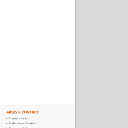
Noté
4.89
/5 |
8431
reviews
Première visite
Préférences Cookies