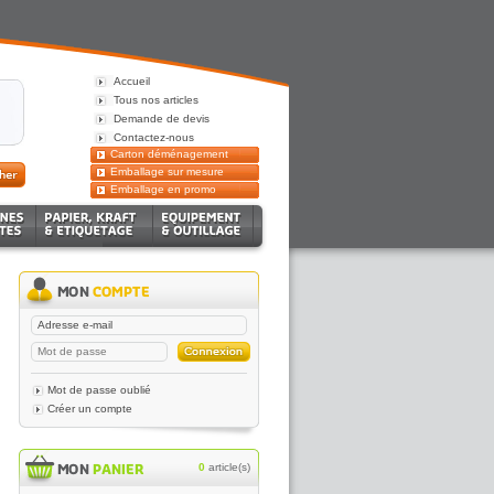
Accueil
Tous nos articles
Demande de devis
Contactez-nous
Carton déménagement
Emballage sur mesure
Emballage en promo
Mot de passe oublié
Créer un compte
0
article(s)