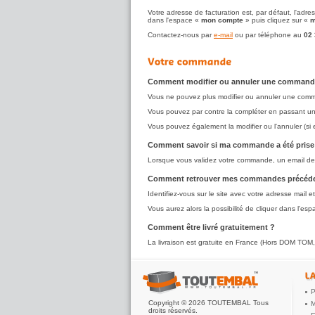
Votre adresse de facturation est, par défaut, l'adre
dans l'espace «
mon compte
» puis cliquez sur «
m
Contactez-nous par
e-mail
ou par téléphone au
02 
Comment modifier ou annuler une commande u
Vous ne pouvez plus modifier ou annuler une comman
Vous pouvez par contre la compléter en passant 
Vous pouvez également la modifier ou l'annuler (si
Comment savoir si ma commande a été prise
Lorsque vous validez votre commande, un email de co
Comment retrouver mes commandes précéde
Identifiez-vous sur le site avec votre adresse mail
Vous aurez alors la possibilité de cliquer dans l'e
Comment être livré gratuitement ?
La livraison est gratuite en France (Hors DOM TOM, 
P
Copyright © 2026 TOUTEMBAL Tous
M
droits réservés.