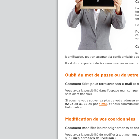
Co
Lo
fo
li
un
Ce
Po
co
vo
Co
Po
identification, tout en assurant la confidentialité de
Il est donc important de les mémoriser au moment de 
Comment faire pour retrouver son e-mail et
Vous avez la possibilité dans l'espace mon compte 
sera alors transmis.
Si vous ne vous souvenez plus de votre adresse e-ma
02 35 25 41 69
ou par
e-mail
, et nous communiquer
l’information.
Comment modifier les renseignements et coo
Vous avez la possibilité de modifier à tout moment 
sur «
mes adresses de livraison
».