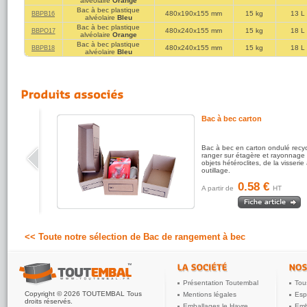
alvéolaire
Orange
Bac à bec plastique
480x190x155 mm
15 kg
13 L
BBPB16
alvéolaire
Bleu
Bac à bec plastique
480x240x155 mm
15 kg
18 L
BBPO17
alvéolaire
Orange
Bac à bec plastique
480x240x155 mm
15 kg
18 L
BBPB18
alvéolaire
Bleu
Bac à bec carton
Bac à bec en carton ondulé recy
ranger sur étagère et rayonnage 
objets hétéroclites, de la visserie 
outillage.
0.58 €
A partir de
HT
<< Toute notre sélection de Bac de rangement à bec
Présentation Toutembal
Tou
Copyright © 2026 TOUTEMBAL Tous
Mentions légales
Esp
droits réservés.
Emballages le Havre
Emb