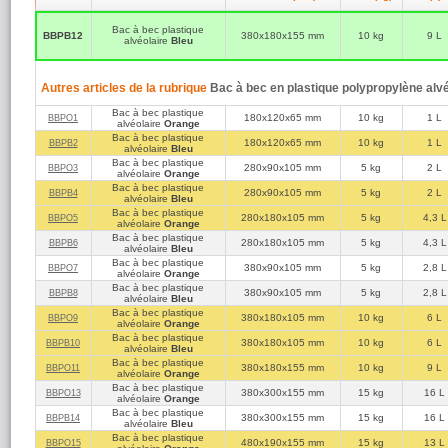
Bac à bec plastique
BBPB12
380x180x155 mm
10 kg
9 L
alvéolaire
Bleu
Autres articles de la rubrique
Bac à bec en plastique polypropylène alvé
Bac à bec plastique
180x120x65 mm
10 kg
1 L
BBPO1
alvéolaire
Orange
Bac à bec plastique
180x120x65 mm
10 kg
1 L
BBPB2
alvéolaire
Bleu
Bac à bec plastique
280x90x105 mm
5 kg
2 L
BBPO3
alvéolaire
Orange
Bac à bec plastique
280x90x105 mm
5 kg
2 L
BBPB4
alvéolaire
Bleu
Bac à bec plastique
280x180x105 mm
5 kg
4,3 L
BBPO5
alvéolaire
Orange
Bac à bec plastique
280x180x105 mm
5 kg
4,3 L
BBPB6
alvéolaire
Bleu
Bac à bec plastique
380x90x105 mm
5 kg
2,8 L
BBPO7
alvéolaire
Orange
Bac à bec plastique
380x90x105 mm
5 kg
2,8 L
BBPB8
alvéolaire
Bleu
Bac à bec plastique
380x180x105 mm
10 kg
6 L
BBPO9
alvéolaire
Orange
Bac à bec plastique
380x180x105 mm
10 kg
6 L
BBPB10
alvéolaire
Bleu
Bac à bec plastique
380x180x155 mm
10 kg
9 L
BBPO11
alvéolaire
Orange
Bac à bec plastique
380x300x155 mm
15 kg
16 L
BBPO13
alvéolaire
Orange
Bac à bec plastique
380x300x155 mm
15 kg
16 L
BBPB14
alvéolaire
Bleu
Bac à bec plastique
480x190x155 mm
15 kg
13 L
BBPO15