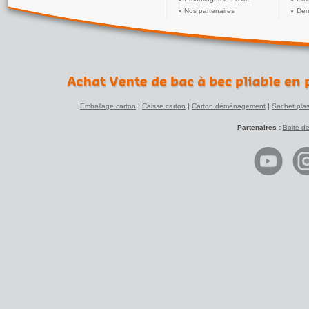
Nos partenaires
Dem
Emballage carton
|
Caisse carton
|
Carton déménagement
|
Sachet plas
Partenaires :
Boite d