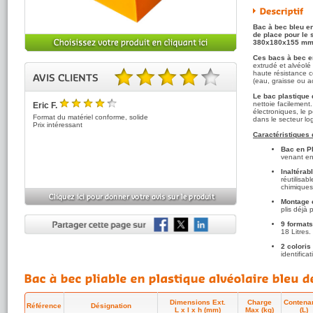
Bac à bec bleu en
de place pour le 
380x180x155 mm 
Ces bacs à bec e
extrudé et alvéolé
haute résistance co
(eau, graisse ou 
4.00 sur 5 basé sur 1 note(s).
Le bac plastique
nettoie facilement
Eric F.
électroniques, le pe
4
/5
Format du matériel conforme, solide
dans le secteur lo
Prix intéressant
Caractéristiques 
Bac en PP
venant en 
Inaltérab
réutilisab
chimique
Montage 
plis déjà 
9 format
18 Litres.
2 coloris
identifica
Colis de 
et robuste
A consulter égal
économique, écolo
Dimensions Ext.
Charge
Contena
Référence
Désignation
L x l x h (mm)
Max (kg)
(L)