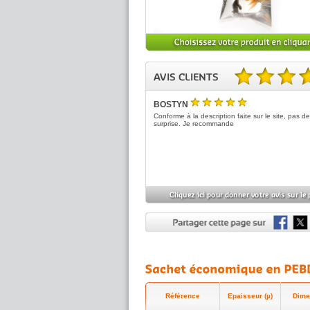
5.00 sur 5 basé sur 1 no
BOSTYN
5
/5
Conforme à la description faite sur le site, pas 
surprise. Je recommande
Référence
Epaisseur (µ)
Dime