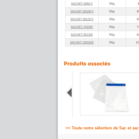
50µ
SACHET‑6060‑5
50µ
6
SACHET‑60100‑5
50µ
6
SACHET‑60120‑5
50µ
7
SACHET‑701505
50µ
8
SACHET‑851305
50µ
1
SACHET‑1001505
Sachet plastique renforcé
Sachet plastique renforcé en 100µ, plus
résistant aux objets lourds ou pointus.
17.58 €
A partir de
HT
<< Toute notre sélection de Sac et sac