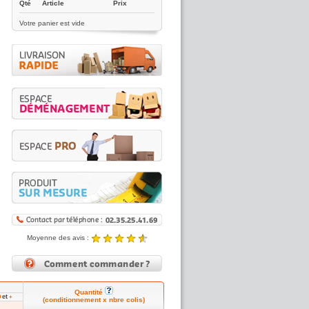
Qté
Article
Prix
Votre panier est vide
Moyenne des avis :
4.89 / 5
Noté
4.89
/5 |
8431
reviews
Quantité
et
0
+
(conditionnement x nbre colis)