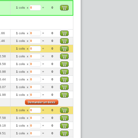
1
colis
x
=
0
6.66
1
colis
x
=
0
8.46
1
colis
x
=
0
1
colis
x
=
0
2.58
1
colis
x
=
0
3.58
1
colis
x
=
0
5.98
1
colis
x
=
0
5.44
1
colis
x
=
0
6.07
1
colis
x
=
0
1.98
1
colis
x
=
0
1
colis
x
=
0
7.58
1
colis
x
=
0
9.18
1
colis
x
=
0
9.51
1
colis
x
=
0