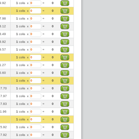
9.92
1
colis
x
=
0
1
colis
x
=
0
7.98
1
colis
x
=
0
3.12
1
colis
x
=
0
3.49
1
colis
x
=
0
3.92
1
colis
x
=
0
9.57
1
colis
x
=
0
1
colis
x
=
0
1.27
1
colis
x
=
0
5.60
1
colis
x
=
0
1
colis
x
=
0
7.70
1
colis
x
=
0
7.97
1
colis
x
=
0
7.83
1
colis
x
=
0
11.96
1
colis
x
=
0
1
colis
x
=
0
5.92
1
colis
x
=
0
7.92
1
colis
x
=
0