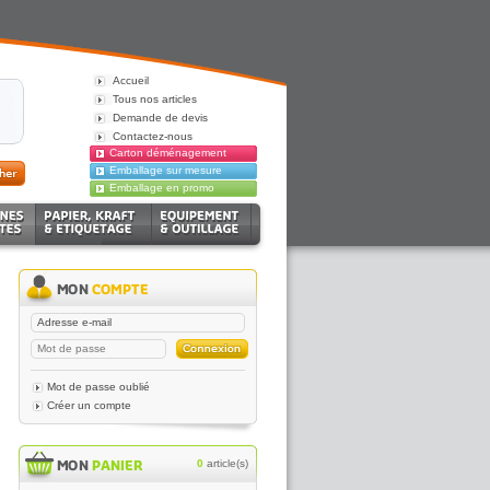
Accueil
Tous nos articles
Demande de devis
Contactez-nous
Carton déménagement
Emballage sur mesure
Emballage en promo
Mot de passe oublié
Créer un compte
0
article(s)