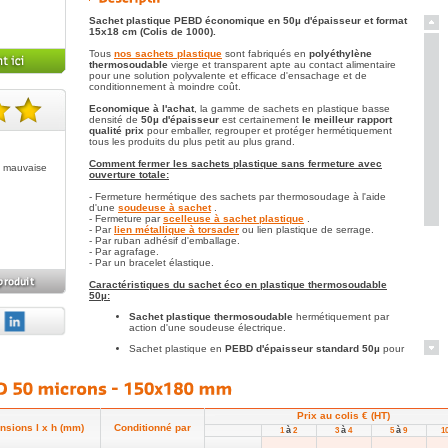
Sachet plastique PEBD économique en 50µ d'épaisseur et format
15x18 cm (Colis de 1000).
Tous
nos sachets plastique
sont fabriqués en
polyéthylène
thermosoudable
vierge et transparent apte au contact alimentaire
pour une solution polyvalente et efficace d'ensachage et de
conditionnement à moindre coût.
Economique à l'achat
, la gamme de sachets en plastique basse
densité de
50µ d'épaisseur
est certainement
le meilleur rapport
te(s).
qualité prix
pour emballer, regrouper et protéger hermétiquement
tous les produits du plus petit au plus grand.
Comment fermer les sachets plastique sans fermeture avec
de mauvaise
ouverture totale:
- Fermeture hermétique des sachets par thermosoudage à l'aide
d'une
soudeuse à sachet
.
- Fermeture par
scelleuse à sachet plastique
.
- Par
lien métallique à torsader
ou lien plastique de serrage.
- Par ruban adhésif d'emballage.
- Par agrafage.
- Par un bracelet élastique.
Caractéristiques du sachet éco en plastique thermosoudable
50µ:
Sachet plastique thermosoudable
hermétiquement par
action d'une soudeuse électrique.
Sachet plastique en
PEBD d'épaisseur standard 50µ
pour
utilisation polyvalente dans les commerces, le corps
médical, les fabricants d'électronique, les quincailleries, la
cuisine ...
Sachet en
polyéthylène vierge non régénéré qualité
alimentaire
et apte à la congélation (le polyéthylène est un
Prix au colis € (HT)
plastique conservant sa souplesse en température
nsions l x h (mm)
Conditionné par
à
à
à
1
2
3
4
5
9
1
négative).