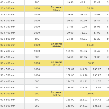
200 x 400 mm
700
49.90
44.91
42.42
3
En promo
220 x 360 mm
1000
54.98
65.71
230 x 320 mm
1000
59.98
53.98
50.98
4
250 x 300 mm
1000
66.40
59.76
56.44
5
250 x 350 mm
1000
77.98
70.96
66.98
6
250 x 400 mm
1000
79.90
71.91
67.92
6
250 x 500 mm
500
74.46
67.01
63.29
5
En promo
300 x 400 mm
1000
86.98
103.14
300 x 480 mm
1000
109.96
98.96
93.47
9
300 x 500 mm
500
94.50
85.05
80.33
7
En promo
350 x 450 mm
1000
136.95
167.95
350 x 500 mm
1000
159.62
143.66
135.67
12
350 x 550 mm
1000
159.96
143.96
135.97
12
400 x 400 mm
500
134.79
121.31
114.57
10
400 x 600 mm
500
139.95
125.96
118.96
1
En promo
450 x 700 mm
500
136.90
170.74
500 x 800 mm
500
169.90
152.91
144.42
13
550 x 900 mm
250
159.90
143.91
135.92
12