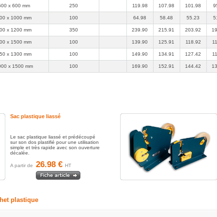
600 x 600 mm
250
119.98
107.98
101.98
9
00 x 1000 mm
100
64.98
58.48
55.23
5
00 x 1200 mm
350
239.90
215.91
203.92
19
00 x 1500 mm
100
139.90
125.91
118.92
1
50 x 1300 mm
100
149.90
134.91
127.42
1
000 x 1500 mm
100
169.90
152.91
144.42
13
Sac plastique liassé
Le sac plastique liassé et prédécoupé
sur son dos plastifié pour une utilisation
simple et très rapide avec son ouverture
décalée.
26.98 €
A partir de
HT
het plastique