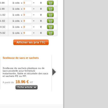
5.98
1
colis
x
=
0
1.98
1
colis
x
=
0
1.92
1
colis
x
=
0
11.92
1
colis
x
=
0
19.92
1
colis
x
=
0
5.92
1
colis
x
=
0
Scelleuse de sacs et sachets
Scelleuse de sachets plastique ou de
sacs poubelle pour fermeture
instantanée, fiable et sécurisée des sacs
et sachets PE ou PP.
18.96 €
A partir de
HT