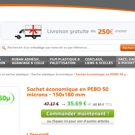
c et sachet plastique
/
Sachet plastique économique
/
Sachet économique en PEBD 50 µ -
→
35.69 €
47.17 €
HT (
42.83 €
TTC)