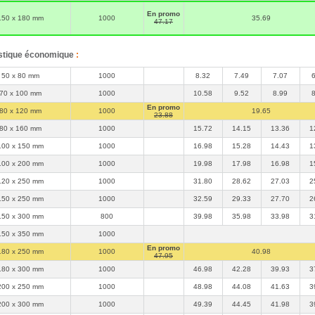
Sachet en
plastique PEBD transparent
pour une
excellente visibilité du contenu et une bonne mise en valeur
En promo
150 x 180 mm
1000
35.69
produit.
47.17
Sachet plastifié
100% recyclable.
Sachets plastique plus résistants :
stique économique
:
Sachets aussi disponibles dans une version
sachets PE renforcé
en 100µ d'épaisseur
pour résister aux objets lourds, à angles
saillants ou pointus.
50 x 80 mm
1000
8.32
7.49
7.07
Sachets plastique avec système de fermeture:
70 x 100 mm
1000
10.58
9.52
8.99
A consulter également toute notre gamme de sachets avec
fermeture intégrée tels que les
sachets zip
et les
sachets à
En promo
80 x 120 mm
1000
19.65
fermeture adhésive
.
23.88
80 x 160 mm
1000
15.72
14.15
13.36
1
100 x 150 mm
1000
16.98
15.28
14.43
1
100 x 200 mm
1000
19.98
17.98
16.98
1
120 x 250 mm
1000
31.80
28.62
27.03
2
150 x 250 mm
1000
32.59
29.33
27.70
2
150 x 300 mm
800
39.98
35.98
33.98
3
150 x 350 mm
1000
En promo
180 x 250 mm
1000
40.98
47.95
180 x 300 mm
1000
46.98
42.28
39.93
3
200 x 250 mm
1000
48.98
44.08
41.63
3
200 x 300 mm
1000
49.39
44.45
41.98
3