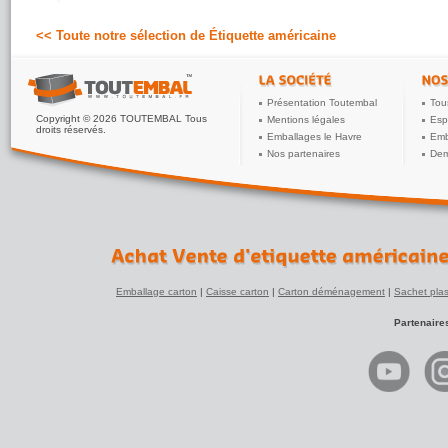
<< Toute notre sélection de Étiquette américaine
Présentation Toutembal
Tou
Copyright © 2026 TOUTEMBAL Tous
Mentions légales
Esp
droits réservés.
Emballages le Havre
Emb
Nos partenaires
Dem
Emballage carton
|
Caisse carton
|
Carton déménagement
|
Sachet plas
Partenaire