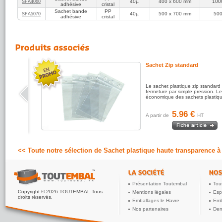
40µ
400 x 600 mm
100
SFA4060
adhésive
cristal
Sachet bande
PP
40µ
500 x 700 mm
50
SFA5070
adhésive
cristal
Sachet Zip standard
Le sachet plastique zip standard
fermeture par simple pression. Le
économique des sachets plastiqu
5.96 €
A partir de
HT
<< Toute notre sélection de Sachet plastique haute transparence 
Présentation Toutembal
Tou
Copyright © 2026 TOUTEMBAL Tous
Mentions légales
Esp
droits réservés.
Emballages le Havre
Emb
Nos partenaires
Dem