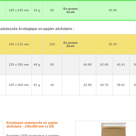
Fermeture définitive facile et rapide de l'enveloppe
matelassée alvéolaire par une bande adhésive avec rabat
de 50mm.
e
En promo
185 x 245 mm
24 g
95
45.90
52.90
Bien choisir son format d'enveloppe rembourrée en papier
écologique:
Ajoutez simplement l'épaisseur de votre article à sa longueur et
largeur.
Facilitez son introduction dans la pochette papier en rajoutant
atelassée écologique en papier alvéolaire
:
encore 1 cm à la largeur.
e
En promo
150 x 215 mm
100
45.30
52.07
e
235 x 350 mm
49 g
65
44.89
42.66
40.41
3
e
335 x 400 mm
81 g
40
42.86
40.76
38.61
3
Enveloppe matelassée en papier
alvéolaire - 235x350 mm (x 65)
Pochette 100% écologique à matelas