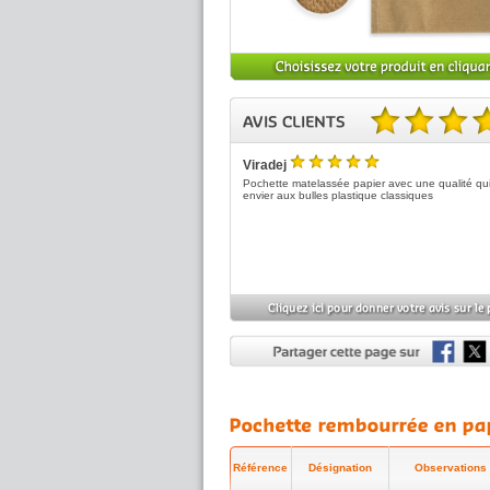
5.00 sur 5 basé sur 1 no
Viradej
5
/5
Pochette matelassée papier avec une qualité qui 
envier aux bulles plastique classiques
Référence
Désignation
Observations