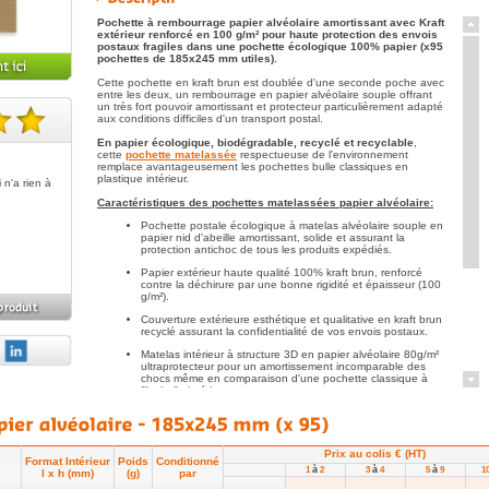
Pochette à rembourrage papier alvéolaire amortissant avec Kraft
extérieur renforcé en 100 g/m² pour haute protection des envois
postaux fragiles dans une pochette écologique 100% papier (x95
pochettes de 185x245 mm utiles).
Cette pochette en kraft brun est doublée d'une seconde poche avec
entre les deux, un rembourrage en papier alvéolaire souple offrant
un très fort pouvoir amortissant et protecteur particulièrement adapté
aux conditions difficiles d'un transport postal.
te(s).
En
papier écologique, biodégradable, recyclé et recyclable
,
cette
pochette matelassée
respectueuse de l'environnement
remplace avantageusement les pochettes bulle classiques en
plastique intérieur.
n'a rien à
Caractéristiques des pochettes matelassées papier alvéolaire:
Pochette postale écologique à matelas alvéolaire souple en
papier nid d'abeille amortissant, solide et assurant la
protection antichoc de tous les produits expédiés.
Papier extérieur haute qualité 100% kraft brun, renforcé
contre la déchirure par une bonne rigidité et épaisseur (100
g/m²).
Couverture extérieure esthétique et qualitative en kraft brun
recyclé assurant la confidentialité de vos envois postaux.
Matelas intérieur à structure 3D en papier alvéolaire 80g/m²
ultraprotecteur pour un amortissement incomparable des
chocs même en comparaison d'une pochette classique à
film bulle intérieur.
Surface interne glissante pour une insertion facile des
objets expédiés dans une poche interne de protection
supplémentaire en papier 70g/m².
Prix au colis € (HT)
Pochettes matelassées papier légères pour un coût réduit
Format Intérieur
Poids
Conditionné
à
à
à
1
2
3
4
5
9
1
de vos envois postaux.
l x h (mm)
(g)
par