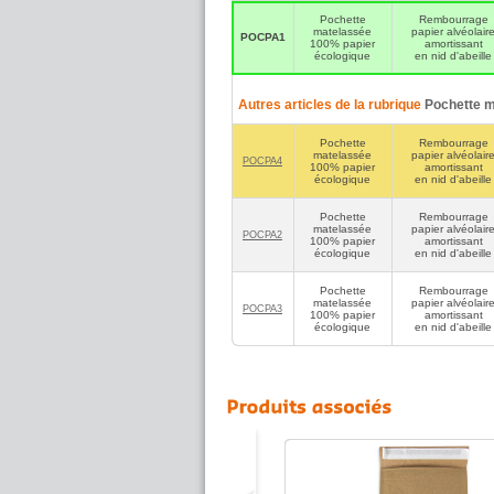
Pochette
Rembourrage
matelassée
papier alvéolair
POCPA1
100% papier
amortissant
écologique
en nid d'abeille
Autres articles de la rubrique
Pochette m
Pochette
Rembourrage
matelassée
papier alvéolair
POCPA4
100% papier
amortissant
écologique
en nid d'abeille
Pochette
Rembourrage
matelassée
papier alvéolair
POCPA2
100% papier
amortissant
écologique
en nid d'abeille
Pochette
Rembourrage
matelassée
papier alvéolair
POCPA3
100% papier
amortissant
écologique
en nid d'abeille
Pochette rembourrée en papier
alvéolaire - 185x245 mm (x 95)
Pochette 100% écologique à matelas