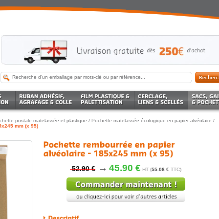
chette postale matelassée et plastique
/
Pochette matelassée écologique en papier alvéolaire
/
85x245 mm (x 95)
→
45.90 €
52.90 €
HT (
55.08 €
TTC)