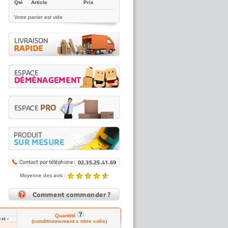
Qté
Article
Prix
Votre panier est vide
Moyenne des avis :
4.89 / 5
Noté
4.89
/5 |
8431
reviews
Quantité
et
0
+
(conditionnement x nbre colis)