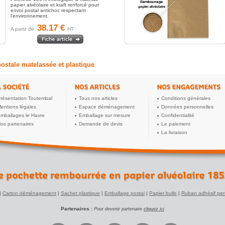
papier alvéolaire et kraft renforcé pour
envoi postal antichoc respectant
l'environnement.
38.17 €
A partir de
HT
postale matelassée et plastique
résentation Toutembal
Tous nos articles
Conditions générales
entions légales
Espace déménagement
Données personnelles
mballages le Havre
Emballage sur mesure
Confidentialité
os partenaires
Demande de devis
Le paiement
La livraison
|
Carton déménagement
|
Sachet plastique
|
Emballage postal
|
Papier bulle
|
Ruban adhésif per
Partenaires :
Pour devenir partenaire
cliquez ici