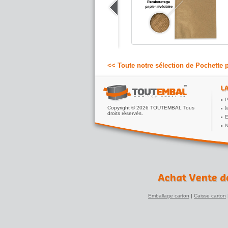
papier alvéolaire et kraft renforcé pour
envoi postal antichoc respectant
l'environnement.
45.90 €
A partir de
HT
<< Toute notre sélection de Pochette 
P
Copyright © 2026 TOUTEMBAL Tous
M
droits réservés.
E
N
Emballage carton
|
Caisse carton