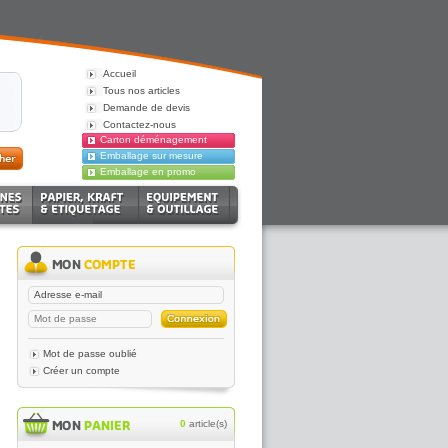
Accueil
Tous nos articles
Demande de devis
Contactez-nous
Carton déménagement
Emballage sur mesure
Emballage en promo
Mot de passe oublié
Créer un compte
0
article(s)