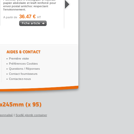
papier alvéolaire et kraft renforcé pour
envoi postal antichoc respectant
l'environnement.
36.47 €
A partir de
HT
Première visite
Préférences Cookies
Questions / Réponses
Contact fournisseurs
Contactez-nous
sonnalisé
|
Scellé plomb container