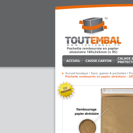
Accueil boutique
/
Sacs, gaines & pochettes
/
Po
Pochette rembourrée en papier alvéolaire - 1