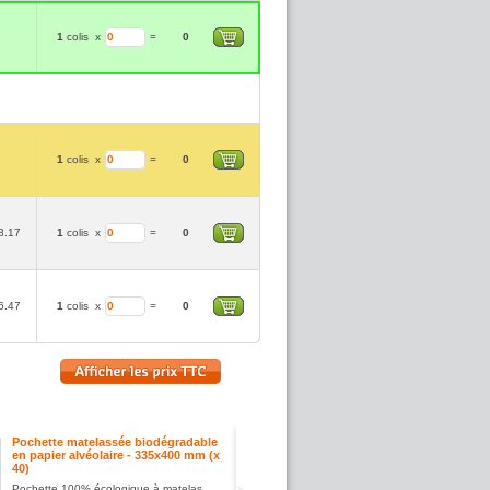
1
colis
x
=
0
1
colis
x
=
0
8.17
1
colis
x
=
0
6.47
1
colis
x
=
0
Pochette matelassée biodégradable
en papier alvéolaire - 335x400 mm (x
40)
Pochette 100% écologique à matelas