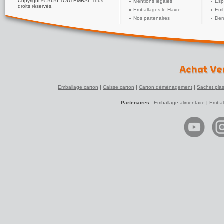
Copyright © 2026 TOUTEMBAL Tous
Mentions légales
Esp
droits réservés.
Emballages le Havre
Emb
Nos partenaires
Dem
Emballage carton
|
Caisse carton
|
Carton déménagement
|
Sachet plas
Partenaires :
Emballage alimentaire
|
Embal