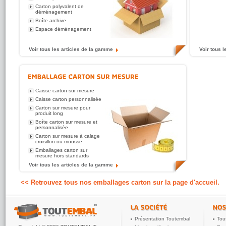
Carton polyvalent de
déménagement
Boîte archive
Espace déménagement
Voir tous les articles de la gamme
Voir tous 
Caisse carton sur mesure
Caisse carton personnalisée
Carton sur mesure pour
produit long
Boîte carton sur mesure et
personnalisée
Carton sur mesure à calage
croisillon ou mousse
Emballages carton sur
mesure hors standards
Plaque carton sur mesure
Voir tous les articles de la gamme
Etui carton personnalisé et
sur mesure
<< Retrouvez tous nos emballages carton sur la page d'accueil.
Boîte cloche en fabrication
sur mesure
Présentation Toutembal
Tou