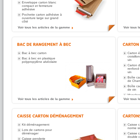
Enveloppe carton blanc
compact et fermeture
adhésive
Pochette carton adhésive à
ouverture large sur grand
côté
Voir tous les articles de la gamme
Voir tous 
Bac à bec carton
Carton 
croisillo
Bac à bec en plastique
vin
polypropylène alvéolaire
Carton d
renforcé
vin
Boîte ca
de Cha
Boîte ca
de vin
Manchon
protecti
Voir tous les articles de la gamme
Voir tous 
Carton p
Bière 33
Caisse c
pour ver
Carton d
Kit déménagement
assiette
Caisse c
norme si
Lots de cartons pour
Sac bout
déménager
Caisse c
Corbeille
double 
Caisse penderie
et panie