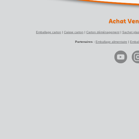
Emballage carton
|
Caisse carton
|
Carton déménagement
|
Sachet plas
Partenaires :
Emballage alimentaire
|
Embal