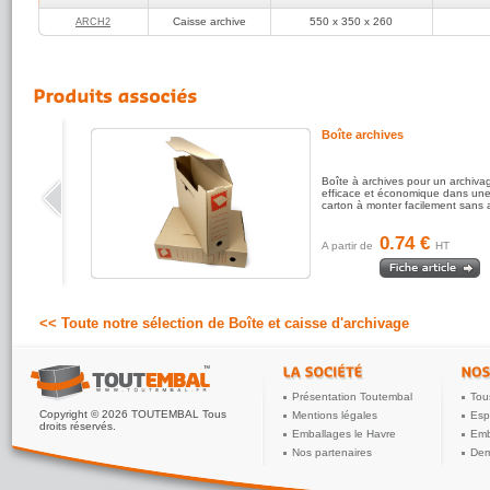
manutentio
Caisse archives conforme au descriptif
Caisse archive
550 x 350 x 260
ARCH2
Condition
Delta
Caisses é
5
(réf:ARCH2)
/5
recyclé e
Boite très pratique. Merci
Boîte archives
Boîte à archives pour un archiva
efficace et économique dans une
carton à monter facilement sans 
0.74 €
A partir de
HT
<< Toute notre sélection de Boîte et caisse d'archivage
Présentation Toutembal
Tou
Copyright © 2026 TOUTEMBAL Tous
Mentions légales
Esp
droits réservés.
Emballages le Havre
Emb
Nos partenaires
Dem