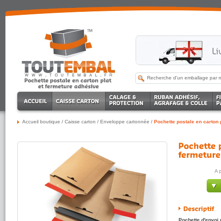
Accueil boutique
/
Caisse carton
/
Enveloppe cartonnée
/
Pochette postale en carton 
A 
Pochette d'envoi 