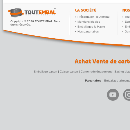
Présentation Toutembal
Tou
Copyright © 2026 TOUTEMBAL Tous
Mentions légales
Esp
droits réservés.
Emballages le Havre
Emb
Nos partenaires
Dem
Emballage carton
|
Caisse carton
|
Carton déménagement
|
Sachet plas
Partenaires :
Emballage alimenta