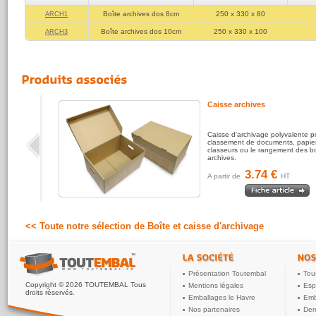
Boîte archives dos 8cm
250 x 330 x 80
ARCH1
Boîte archives dos 10cm
250 x 330 x 100
ARCH3
Caisse archives
Caisse d'archivage polyvalente p
classement de documents, papie
classeurs ou le rangement des b
archives.
3.74 €
A partir de
HT
<< Toute notre sélection de Boîte et caisse d'archivage
Présentation Toutembal
Tou
Copyright © 2026 TOUTEMBAL Tous
Mentions légales
Esp
droits réservés.
Emballages le Havre
Emb
Nos partenaires
Dem