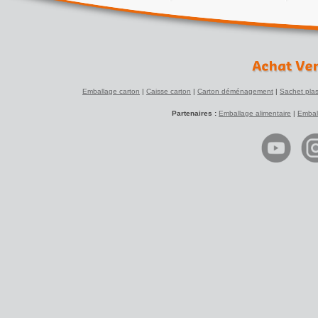
Emballage carton
|
Caisse carton
|
Carton déménagement
|
Sachet plas
Partenaires :
Emballage alimentaire
|
Embal