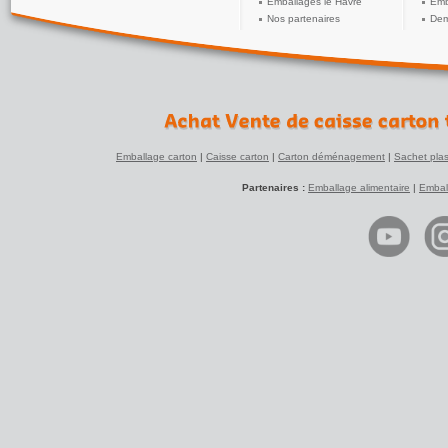
Emballages le Havre
Emb
Nos partenaires
Dem
Merlin Jacky
5
(réf:DDTELE1)
/5
Carton impeccable pour envoyer un écran de 58 pouces
klr
5
(réf:DDTELE1)
/5
Carton solide
Commander pour télé écran plat
Emballage carton
|
Caisse carton
|
Carton déménagement
|
Sachet plas
BULEUX E
5
(réf:DDTELE1)
/5
Partenaires :
Emballage alimentaire
|
Embal
genial, systeme telescopique fomidable pour renvoyer une
TV
je vous recommanderai
JACQUES Michel
5
(réf:DDTELE1)
/5
Très bon service, respectueux de la demande, et
respectueux des délais !
Quand c'est bien, il faut le dire, à recommander !
Anonyme
5
(réf:DDTELE1)
/5
Rien à dire. Grand carton télescopique arrivé bien emballer.
Je recommande.
Chantal
5
(réf:DDTELE1)
/5
Parfait avec livraison soignée et rapide