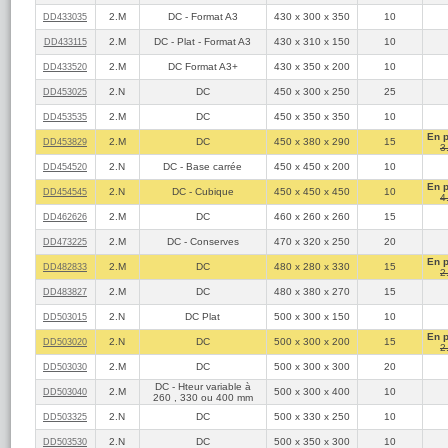
2.M
DC - Format A3
430 x 300 x 350
10
DD433035
2.M
DC - Plat - Format A3
430 x 310 x 150
10
DD433115
2.M
DC Format A3+
430 x 350 x 200
10
DD433520
2.N
DC
450 x 300 x 250
25
DD453025
2.M
DC
450 x 350 x 350
10
DD453535
En 
2.M
DC
450 x 380 x 290
15
DD453829
3
2.N
DC - Base carrée
450 x 450 x 200
10
DD454520
En 
2.N
DC - Cubique
450 x 450 x 450
10
DD454545
4
2.M
DC
460 x 260 x 260
15
DD462626
2.M
DC - Conserves
470 x 320 x 250
20
DD473225
En 
2.M
DC
480 x 280 x 330
15
DD482833
2
2.M
DC
480 x 380 x 270
15
DD483827
2.N
DC Plat
500 x 300 x 150
10
DD503015
En 
2.N
DC
500 x 300 x 200
15
DD503020
2
2.M
DC
500 x 300 x 300
20
DD503030
DC - Hteur variable à
2.M
500 x 300 x 400
10
DD503040
260 , 330 ou 400 mm
2.N
DC
500 x 330 x 250
10
DD503325
2.N
DC
500 x 350 x 300
10
DD503530