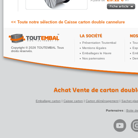
A partir de
HT
<< Toute notre sélection de Caisse carton double cannelure
Présentation Toutembal
Tou
Copyright © 2026 TOUTEMBAL Tous
Mentions légales
Esp
droits réservés.
Emballages le Havre
Emb
Nos partenaires
Dem
Emballage carton
|
Caisse carton
|
Carton déménagement
|
Sachet plas
Partenaires :
Boite d