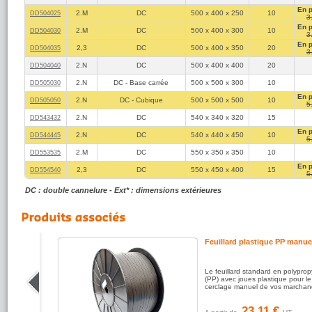
En 
2.M
DC
500 x 400 x 250
10
DD504025
3
En 
2.M
DC
500 x 400 x 300
10
DD504030
3
En 
2,3
DC
500 x 400 x 350
20
DD504035
3
2.N
DC
500 x 400 x 400
20
DD504040
2.N
DC - Base carrée
500 x 500 x 300
10
DD505030
En 
2.N
DC - Cubique
500 x 500 x 500
10
DD505050
5
2.N
DC
540 x 340 x 320
15
DD543432
En 
2.N
DC
540 x 440 x 450
10
DD544445
5
2.M
DC
550 x 350 x 350
10
DD553535
En 
2,3
DC
550 x 450 x 400
15
DD554540
5
DC : double cannelure - Ext* : dimensions extérieures
Feuillard plastique PP manue
 colle
Le feuillard standard en polypro
ur la
(PP) avec joues plastique pour le
isses
cerclage manuel de vos marchan
23.11 €