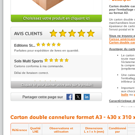
Carton double ca
pour l'emballage
au format A3.
Un carton double 
marchandises lourd
épaisseur de carto
l'envoi postal et 
Vous ne trouvez p
Caisse américain
5.00 sur 5 basé sur 3 note(s).
Carton double can
Editions St...
5
Avantage du cart
/5
Parfaites pour expédition de livres en quantité.
Le carton
toute marc
Sols Multi Sports
l'éclateme
5
/5
la compre
Cartons conforma à ma commande.
(empileme
Délai de livraison correct.
Une caiss
l'emballa
inférieur 
Villeneuve
5
/5
Important
Simple et efficace
aux chocs
Prix corrects pour le marché
bulle
ou
Caractéristique d
Couvertur
facilitant
Toutes n
recyclabl
environne
Qualité
Observations et
Dimensions
Conditionné
Qualité e
Référence
LNE
utilisation
L x l x h (mm)
par
cannelure 