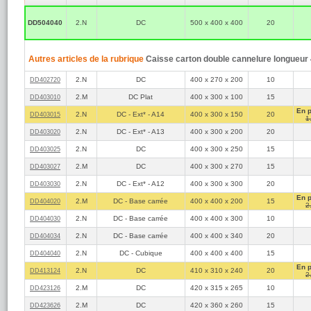
Les dimen
exprimées 
DD504040
2.N
DC
500 x 400 x 400
20
haut
dimension 
Tous les c
pour un e
Autres articles de la rubrique
Caisse carton double cannelure longueur
Pour expédier un 
2.N
DC
400 x 270 x 200
10
DD402720
Longueur 
extérieure
2.M
DC Plat
400 x 300 x 100
15
DD403010
Longueur
En 
2.N
DC - Ext* - A14
400 x 300 x 150
20
DD403015
1
Poids max
2.N
DC - Ext* - A13
400 x 300 x 200
20
DD403020
Il est toutefois p
dimensions supérie
2.N
DC
400 x 300 x 250
15
DD403025
site de La Poste.
2.M
DC
400 x 300 x 270
15
DD403027
2.N
DC - Ext* - A12
400 x 300 x 300
20
DD403030
En 
2.M
DC - Base carrée
400 x 400 x 200
15
DD404020
2
2.N
DC - Base carrée
400 x 400 x 300
10
DD404030
2.N
DC - Base carrée
400 x 400 x 340
20
DD404034
2.N
DC - Cubique
400 x 400 x 400
15
DD404040
En 
2.N
DC
410 x 310 x 240
20
DD413124
2
2.M
DC
420 x 315 x 265
10
DD423126
2.M
DC
420 x 360 x 260
15
DD423626