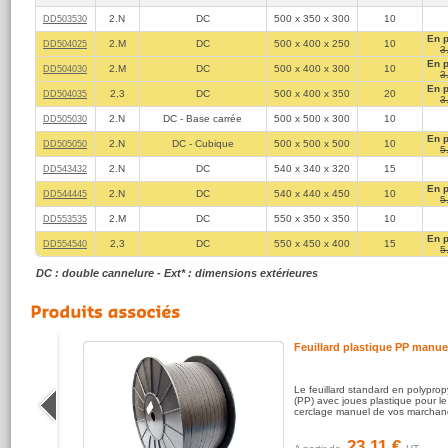
2.N
DC
500 x 350 x 300
10
DD503530
En 
2.M
DC
500 x 400 x 250
10
DD504025
3
En 
2.M
DC
500 x 400 x 300
10
DD504030
3
En 
2,3
DC
500 x 400 x 350
20
DD504035
3
2.N
DC - Base carrée
500 x 500 x 300
10
DD505030
En 
2.N
DC - Cubique
500 x 500 x 500
10
DD505050
5
2.N
DC
540 x 340 x 320
15
DD543432
En 
2.N
DC
540 x 440 x 450
10
DD544445
5
2.M
DC
550 x 350 x 350
10
DD553535
En 
2,3
DC
550 x 450 x 400
15
DD554540
5
DC : double cannelure - Ext* : dimensions extérieures
Feuillard plastique PP manue
 colle
Le feuillard standard en polypro
ur la
(PP) avec joues plastique pour le
isses
cerclage manuel de vos marchan
23.11 €