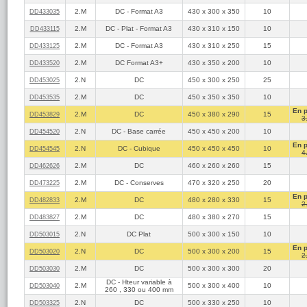
2.M
DC - Format A3
430 x 300 x 350
10
DD433035
2.M
DC - Plat - Format A3
430 x 310 x 150
10
DD433115
2.M
DC - Format A3
430 x 310 x 250
15
DD433125
2.M
DC Format A3+
430 x 350 x 200
10
DD433520
2.N
DC
450 x 300 x 250
25
DD453025
2.M
DC
450 x 350 x 350
10
DD453535
En 
2.M
DC
450 x 380 x 290
15
DD453829
3
2.N
DC - Base carrée
450 x 450 x 200
10
DD454520
En 
2.N
DC - Cubique
450 x 450 x 450
10
DD454545
4
2.M
DC
460 x 260 x 260
15
DD462626
2.M
DC - Conserves
470 x 320 x 250
20
DD473225
En 
2.M
DC
480 x 280 x 330
15
DD482833
2
2.M
DC
480 x 380 x 270
15
DD483827
2.N
DC Plat
500 x 300 x 150
10
DD503015
En 
2.N
DC
500 x 300 x 200
15
DD503020
2
2.M
DC
500 x 300 x 300
20
DD503030
DC - Hteur variable à
2.M
500 x 300 x 400
10
DD503040
260 , 330 ou 400 mm
2.N
DC
500 x 330 x 250
10
DD503325