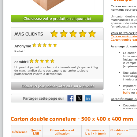
Caisse en carton
normaux pour prot
Un carton double 
marchandises lourd
épaisseur de carto
l'envoi postal et 
Vous ne trouvez p
Caisse américain
Carton double can
5.00 sur 5 basé sur 5 note(s).
Anonyme
Avantage du cart
5
/5
Parfait !
Le carton
toute marc
l'éclateme
camidril
la compre
5
/5
(empileme
Un produit parfait pour l'export international, j'expedie 20kg
de marchandise dans ces cartons qui arrive toujours
Une caiss
parfaitement intacte à destination
l'emballa
inférieur 
Anonyme
Important
5
/5
aux chocs
bien reçu protection plastique en partie déchirée mais
bulle
ou
cartons indemnes
Caractéristique d
Anonyme
Couvertur
5
/5
facilitant
Parfait, cartons de bon rapport qualité prix
Toutes n
recyclabl
HAUVILLE
environne
5
/5
Site clair, facile à utiliser et complet.
Qualité e
Qualité
Observations et
Dimensions
Conditionné
cannelure 
Référence
LNE
utilisation
L x l x h (mm)
par
d'Essais 