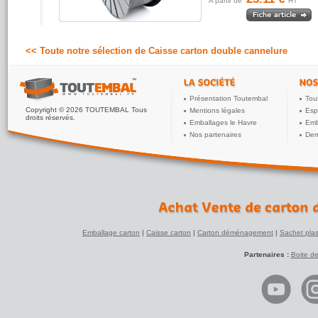
A partir de
HT
<< Toute notre sélection de Caisse carton double cannelure
Présentation Toutembal
Tou
Copyright © 2026 TOUTEMBAL Tous
Mentions légales
Esp
droits réservés.
Emballages le Havre
Emb
Nos partenaires
Dem
Emballage carton
|
Caisse carton
|
Carton déménagement
|
Sachet plas
Partenaires :
Boite d