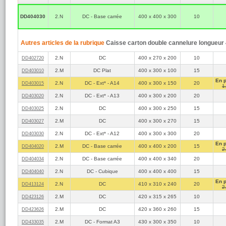
Les dimen
exprimées 
DD404030
2.N
DC - Base carrée
400 x 400 x 300
10
haut
dimension 
Tous les c
pour un e
Autres articles de la rubrique
Caisse carton double cannelure longueur
Pour expédier un 
2.N
DC
400 x 270 x 200
10
DD402720
Longueur 
extérieure
2.M
DC Plat
400 x 300 x 100
15
DD403010
Longueur
En 
2.N
DC - Ext* - A14
400 x 300 x 150
20
DD403015
1
Poids max
2.N
DC - Ext* - A13
400 x 300 x 200
20
DD403020
Il est toutefois p
dimensions supérie
2.N
DC
400 x 300 x 250
15
DD403025
site de La Poste.
2.M
DC
400 x 300 x 270
15
DD403027
2.N
DC - Ext* - A12
400 x 300 x 300
20
DD403030
En 
2.M
DC - Base carrée
400 x 400 x 200
15
DD404020
2
2.N
DC - Base carrée
400 x 400 x 340
20
DD404034
2.N
DC - Cubique
400 x 400 x 400
15
DD404040
En 
2.N
DC
410 x 310 x 240
20
DD413124
2
2.M
DC
420 x 315 x 265
10
DD423126
2.M
DC
420 x 360 x 260
15
DD423626
2.M
DC - Format A3
430 x 300 x 350
10
DD433035