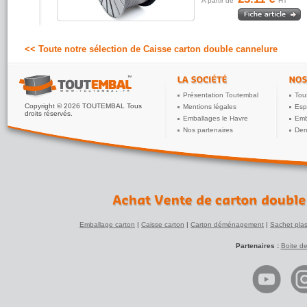
A partir de
HT
<< Toute notre sélection de Caisse carton double cannelure
Présentation Toutembal
Tou
Copyright © 2026 TOUTEMBAL Tous
Mentions légales
Esp
droits réservés.
Emballages le Havre
Emb
Nos partenaires
Dem
Emballage carton
|
Caisse carton
|
Carton déménagement
|
Sachet plas
Partenaires :
Boite d