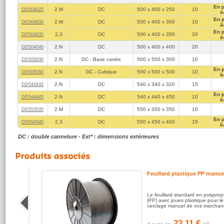
En 
2.M
DC
500 x 400 x 250
10
DD504025
3
En 
2.M
DC
500 x 400 x 300
10
DD504030
3
En 
2,3
DC
500 x 400 x 350
20
DD504035
3
2.N
DC
500 x 400 x 400
20
DD504040
2.N
DC - Base carrée
500 x 500 x 300
10
DD505030
En 
2.N
DC - Cubique
500 x 500 x 500
10
DD505050
5
2.N
DC
540 x 340 x 320
15
DD543432
En 
2.N
DC
540 x 440 x 450
10
DD544445
5
2.M
DC
550 x 350 x 350
10
DD553535
En 
2,3
DC
550 x 450 x 400
15
DD554540
5
DC : double cannelure - Ext* : dimensions extérieures
Feuillard plastique PP manue
 colle
Le feuillard standard en polypro
ur la
(PP) avec joues plastique pour le
isses
cerclage manuel de vos marchan
23.11 €