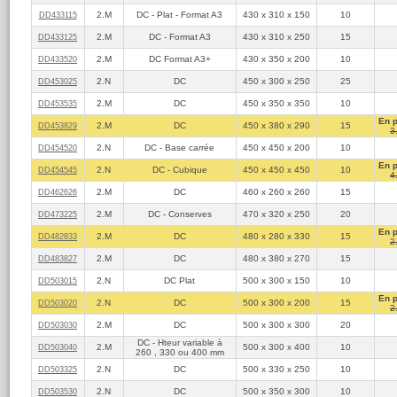
2.M
DC - Plat - Format A3
430 x 310 x 150
10
DD433115
2.M
DC - Format A3
430 x 310 x 250
15
DD433125
2.M
DC Format A3+
430 x 350 x 200
10
DD433520
2.N
DC
450 x 300 x 250
25
DD453025
2.M
DC
450 x 350 x 350
10
DD453535
En 
2.M
DC
450 x 380 x 290
15
DD453829
3
2.N
DC - Base carrée
450 x 450 x 200
10
DD454520
En 
2.N
DC - Cubique
450 x 450 x 450
10
DD454545
4
2.M
DC
460 x 260 x 260
15
DD462626
2.M
DC - Conserves
470 x 320 x 250
20
DD473225
En 
2.M
DC
480 x 280 x 330
15
DD482833
2
2.M
DC
480 x 380 x 270
15
DD483827
2.N
DC Plat
500 x 300 x 150
10
DD503015
En 
2.N
DC
500 x 300 x 200
15
DD503020
2
2.M
DC
500 x 300 x 300
20
DD503030
DC - Hteur variable à
2.M
500 x 300 x 400
10
DD503040
260 , 330 ou 400 mm
2.N
DC
500 x 330 x 250
10
DD503325
2.N
DC
500 x 350 x 300
10
DD503530