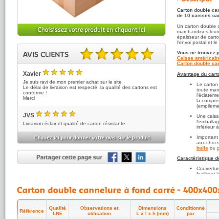
Carton double ca
de 10 caisses car
Un carton double 
marchandises lourd
épaisseur de carto
l'envoi postal et 
Vous ne trouvez p
Caisse américain
Carton double can
5.00 sur 5 basé sur 2 note(s).
Xavier
Avantage du cart
5
/5
Je suis ravi de mon premier achat sur le site
Le carton
Le délai de livraison est respecté, la qualité des cartons est
toute marc
conforme !
l'éclateme
Merci
la compre
(empileme
JVS
Une caiss
5
/5
l'emballa
Livraison éclair et qualité de carton résistante.
inférieur 
Important
aux chocs
bulle
ou
Caractéristique d
Couvertur
facilitant
Toutes n
recyclabl
environne
Qualité e
Qualité
Observations et
Dimensions
Conditionné
cannelure 
Référence
LNE
utilisation
L x l x h (mm)
par
d'Essais 