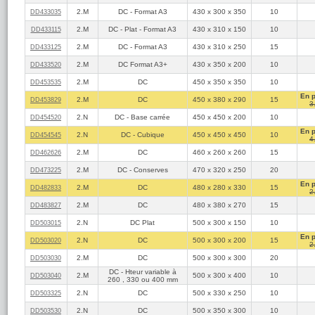
2.M
DC - Format A3
430 x 300 x 350
10
DD433035
2.M
DC - Plat - Format A3
430 x 310 x 150
10
DD433115
2.M
DC - Format A3
430 x 310 x 250
15
DD433125
2.M
DC Format A3+
430 x 350 x 200
10
DD433520
2.M
DC
450 x 350 x 350
10
DD453535
En 
2.M
DC
450 x 380 x 290
15
DD453829
3
2.N
DC - Base carrée
450 x 450 x 200
10
DD454520
En 
2.N
DC - Cubique
450 x 450 x 450
10
DD454545
4
2.M
DC
460 x 260 x 260
15
DD462626
2.M
DC - Conserves
470 x 320 x 250
20
DD473225
En 
2.M
DC
480 x 280 x 330
15
DD482833
2
2.M
DC
480 x 380 x 270
15
DD483827
2.N
DC Plat
500 x 300 x 150
10
DD503015
En 
2.N
DC
500 x 300 x 200
15
DD503020
2
2.M
DC
500 x 300 x 300
20
DD503030
DC - Hteur variable à
2.M
500 x 300 x 400
10
DD503040
260 , 330 ou 400 mm
2.N
DC
500 x 330 x 250
10
DD503325
2.N
DC
500 x 350 x 300
10
DD503530