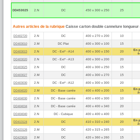
Les dimen
exprimées 
DD453025
2.N
DC
450 x 300 x 250
25
haut
dimension 
Tous les c
pour un e
Autres articles de la rubrique
Caisse carton double cannelure longueur
Pour expédier un 
2.N
DC
400 x 270 x 200
10
DD402720
Longueur 
extérieure
2.M
DC Plat
400 x 300 x 100
15
DD403010
Longueur
En 
2.N
DC - Ext* - A14
400 x 300 x 150
20
DD403015
1
Poids max
2.N
DC - Ext* - A13
400 x 300 x 200
20
DD403020
Il est toutefois p
dimensions supérie
2.N
DC
400 x 300 x 250
15
DD403025
site de La Poste.
2.M
DC
400 x 300 x 270
15
DD403027
2.N
DC - Ext* - A12
400 x 300 x 300
20
DD403030
En 
2.M
DC - Base carrée
400 x 400 x 200
15
DD404020
2
2.N
DC - Base carrée
400 x 400 x 300
10
DD404030
2.N
DC - Base carrée
400 x 400 x 340
20
DD404034
2.N
DC - Cubique
400 x 400 x 400
15
DD404040
En 
2.N
DC
410 x 310 x 240
20
DD413124
2
2.M
DC
420 x 315 x 265
10
DD423126
2.M
DC
420 x 360 x 260
15
DD423626