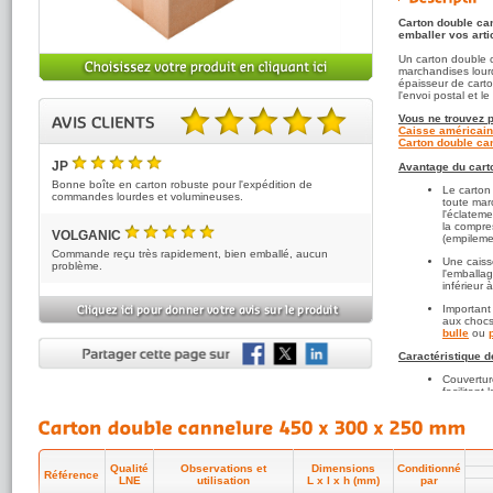
Carton double ca
emballer vos artic
Un carton double 
marchandises lourd
épaisseur de carto
l'envoi postal et 
Vous ne trouvez p
Caisse américain
Carton double can
5.00 sur 5 basé sur 2 note(s).
JP
Avantage du cart
5
/5
Bonne boîte en carton robuste pour l'expédition de
Le carton
commandes lourdes et volumineuses.
toute marc
l'éclateme
la compre
VOLGANIC
(empileme
5
/5
Commande reçu très rapidement, bien emballé, aucun
Une caiss
problème.
l'emballa
inférieur 
Important
aux chocs
bulle
ou
Caractéristique d
Couvertur
facilitant
Toutes n
recyclabl
environne
Qualité e
Qualité
Observations et
Dimensions
Conditionné
cannelure 
Référence
LNE
utilisation
L x l x h (mm)
par
d'Essais 