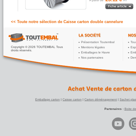
A partir de
HT
<< Toute notre sélection de Caisse carton double cannelure
Présentation Toutembal
Tou
Copyright © 2026 TOUTEMBAL Tous
Mentions légales
Esp
droits réservés.
Emballages le Havre
Emb
Nos partenaires
Dem
Emballage carton
|
Caisse carton
|
Carton déménagement
|
Sachet plas
Partenaires :
Boite d