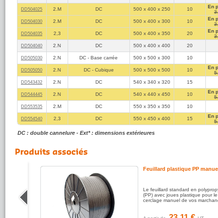
En 
2.M
DC
500 x 400 x 250
10
DD504025
3
En 
2.M
DC
500 x 400 x 300
10
DD504030
3
En 
2,3
DC
500 x 400 x 350
20
DD504035
3
2.N
DC
500 x 400 x 400
20
DD504040
2.N
DC - Base carrée
500 x 500 x 300
10
DD505030
En 
2.N
DC - Cubique
500 x 500 x 500
10
DD505050
5
2.N
DC
540 x 340 x 320
15
DD543432
En 
2.N
DC
540 x 440 x 450
10
DD544445
5
2.M
DC
550 x 350 x 350
10
DD553535
En 
2,3
DC
550 x 450 x 400
15
DD554540
5
DC : double cannelure - Ext* : dimensions extérieures
Feuillard plastique PP manue
 colle
Le feuillard standard en polypro
ur la
(PP) avec joues plastique pour le
isses
cerclage manuel de vos marchan
23.11 €