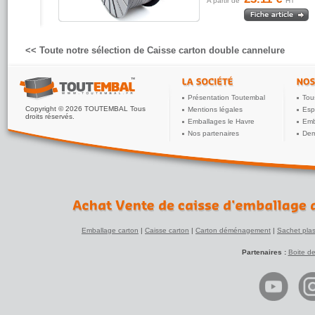
A partir de
HT
<< Toute notre sélection de Caisse carton double cannelure
Présentation Toutembal
Tou
Copyright © 2026 TOUTEMBAL Tous
Mentions légales
Esp
droits réservés.
Emballages le Havre
Emb
Nos partenaires
Dem
Emballage carton
|
Caisse carton
|
Carton déménagement
|
Sachet plas
Partenaires :
Boite d