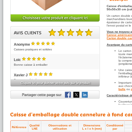
Caisse d'emballa
50x50x30 cm (col
Un carton double 
marchandises lourd
épaisseur de carto
l'envoi postal et 
Vous ne trouvez p
Caisse américain
Carton double can
5.00 sur 5 basé sur 3 note(s).
Anonyme
Avantage du cart
5
/5
Caisses pratiques et solides
Le carton
toute marc
l'éclateme
Loïc
la compre
5
/5
(empileme
Bonne caisse à emballer
Une caiss
l'emballa
Xavier J
inférieur 
5
/5
Format carré intéressant.
Important
aux chocs
bulle
ou
Caractéristique d
Couvertur
facilitant
Toutes n
recyclabl
environne
Qualité e
Qualité
Observations et
Dimensions
Conditionné
cannelure 
Référence
LNE
utilisation
L x l x h (mm)
par
d'Essais 