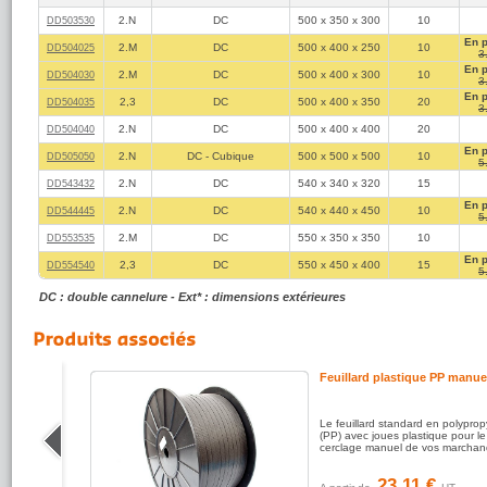
2.N
DC
500 x 350 x 300
10
DD503530
En 
2.M
DC
500 x 400 x 250
10
DD504025
3
En 
2.M
DC
500 x 400 x 300
10
DD504030
3
En 
2,3
DC
500 x 400 x 350
20
DD504035
3
2.N
DC
500 x 400 x 400
20
DD504040
En 
2.N
DC - Cubique
500 x 500 x 500
10
DD505050
5
2.N
DC
540 x 340 x 320
15
DD543432
En 
2.N
DC
540 x 440 x 450
10
DD544445
5
2.M
DC
550 x 350 x 350
10
DD553535
En 
2,3
DC
550 x 450 x 400
15
DD554540
5
DC : double cannelure - Ext* : dimensions extérieures
Feuillard plastique PP manue
 colle
Le feuillard standard en polypro
ur la
(PP) avec joues plastique pour le
isses
cerclage manuel de vos marchan
23.11 €