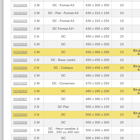
2.M
DC - Format A3
430 x 300 x 350
10
DD433035
2.M
DC - Plat - Format A3
430 x 310 x 150
10
DD433115
2.M
DC - Format A3
430 x 310 x 250
15
DD433125
2.M
DC Format A3+
430 x 350 x 200
10
DD433520
2.N
DC
450 x 300 x 250
25
DD453025
2.M
DC
450 x 350 x 350
10
DD453535
En 
2.M
DC
450 x 380 x 290
15
DD453829
3
2.N
DC - Base carrée
450 x 450 x 200
10
DD454520
En 
2.N
DC - Cubique
450 x 450 x 450
10
DD454545
4
2.M
DC
460 x 260 x 260
15
DD462626
2.M
DC - Conserves
470 x 320 x 250
20
DD473225
En 
2.M
DC
480 x 280 x 330
15
DD482833
2
2.M
DC
480 x 380 x 270
15
DD483827
2.N
DC Plat
500 x 300 x 150
10
DD503015
En 
2.N
DC
500 x 300 x 200
15
DD503020
2
2.M
DC
500 x 300 x 300
20
DD503030
DC - Hteur variable à
2.M
500 x 300 x 400
10
DD503040
260 , 330 ou 400 mm
2.N
DC
500 x 330 x 250
10
DD503325