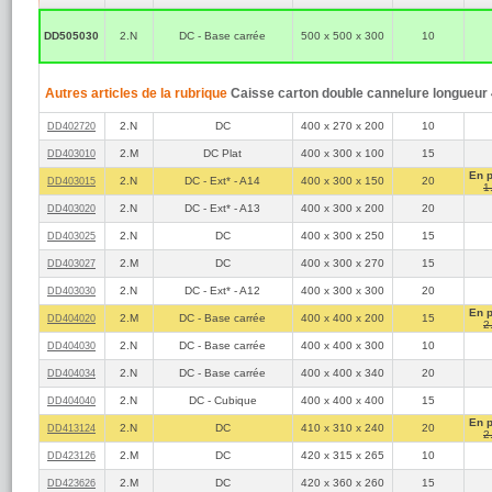
Les dimen
exprimées 
DD505030
2.N
DC - Base carrée
500 x 500 x 300
10
haut
dimension 
Tous les c
pour un e
Autres articles de la rubrique
Caisse carton double cannelure longueur
Pour expédier un 
2.N
DC
400 x 270 x 200
10
DD402720
Longueur 
extérieure
2.M
DC Plat
400 x 300 x 100
15
DD403010
Longueur
En 
2.N
DC - Ext* - A14
400 x 300 x 150
20
DD403015
1
Poids max
2.N
DC - Ext* - A13
400 x 300 x 200
20
DD403020
Il est toutefois p
dimensions supérie
2.N
DC
400 x 300 x 250
15
DD403025
site de La Poste.
2.M
DC
400 x 300 x 270
15
DD403027
2.N
DC - Ext* - A12
400 x 300 x 300
20
DD403030
En 
2.M
DC - Base carrée
400 x 400 x 200
15
DD404020
2
2.N
DC - Base carrée
400 x 400 x 300
10
DD404030
2.N
DC - Base carrée
400 x 400 x 340
20
DD404034
2.N
DC - Cubique
400 x 400 x 400
15
DD404040
En 
2.N
DC
410 x 310 x 240
20
DD413124
2
2.M
DC
420 x 315 x 265
10
DD423126
2.M
DC
420 x 360 x 260
15
DD423626