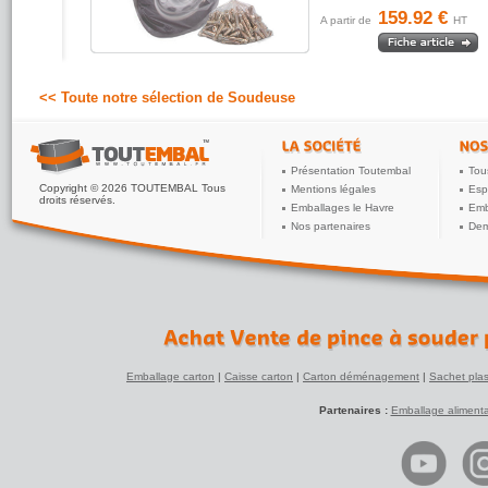
159.92 €
A partir de
HT
<< Toute notre sélection de Soudeuse
Présentation Toutembal
Tou
Copyright © 2026 TOUTEMBAL Tous
Mentions légales
Esp
droits réservés.
Emballages le Havre
Emb
Nos partenaires
Dem
Emballage carton
|
Caisse carton
|
Carton déménagement
|
Sachet plas
Partenaires :
Emballage alimenta