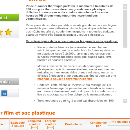
Pince à souder thermique portative à mâchoires bi-actives de
300 mm pour thermosoudure des grands sacs plastique
difficiles à transporter ou la soudure étanche de film et de
housses PE directement autour des marchandises
volumineuses.
Cette pince de soudure portable spéciale grande surface est légère
et maniable pour une utilisation très facile par simple relâchement
des mâchoires afin de souder hermétiquement toutes les surfaces
plastique même très épaisses jusqu'à 2x500µ d'épaisseur.
te(s).
Caractéristiques de la pince à souder les grands sacs plastique:
Pince portative bi-active (une résistance sur chaque
mâchoire) permettant de souder les très fortes épaisseurs
de plastique jusqu'à 2x500µ, ainsi que toutes grandes
surfaces thermosoudables telles que grands sacs, films,
bâches et housses plastique.
Mobile et maniable, la pince à souder pour grand sac
plastique est spécifiquement étudiée pour la soudure des
emballages thermosoudables grands volumes, lourds ou
difficiles à déplacer et ne pouvant pas être souder par une
machine à souder conventionnelle fixe
.
Portative, cette mâchoire thermique sur rallonge de 4.5
mètres à l'avantage de permettre son utilisation itinérante
en tournant directement autour du produit à souder sur son
lieu de stockage sans être obligé de le manutentionner.
Trois longueurs de pince à grand sac disponibles en 300,
450 ou 630 mm selon référence (consultez pour la
thermosoudure de petites largeurs, la
pince à souder des
petits sachets plastique
).
Pince soudeuse à impulsion électrique pour une chauffe
instantanée permettant la soudure de grandes dimensions
Longueur
Largeur
Prix unitaire 
Epaisseur
de sacs plastique et de grandes surfaces continues en
Conditionné
on
soudure
soudure
Productivité
à souder
replaçant la pince à la fin de chaque soudure précédente
par
(mm)
(mm)
tout en ré-enclenchant un nouveau cycle par sa fermeture.