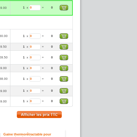
1
x
=
0
9.00
80.00
1
x
=
0
9.50
1
x
=
0
28.50
1
x
=
0
9.00
1
x
=
0
88.00
1
x
=
0
1
x
=
0
9.00
1
x
=
0
9.00
Gaine thermorétractable pour