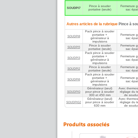
Pince à souder
Fermeture g
SOUDPI7
portative (seule)
sac épai
Autres articles de la rubrique
Pince à so
Pack pince à souder
portative +
Fermeture g
SOUDPI8
générateur à
sac épai
impulsions
Pince à souder
Fermeture g
SOUDPI5
portative (seule)
sac épai
Pack pince à souder
portative +
Fermeture g
SOUDPI3
générateur à
sac épai
impulsions
Pince à souder
Fermeture g
SOUDPI2
portative (seule)
sac épai
Pack pince à souder
portative +
Fermeture g
SOUDPI6
générateur à
sac épai
impulsions
Générateur (seul)
Avec thermos
pour pince à souder
réglage du 
SOUDPIG
300 et 450 mm
de soudu
Générateur (seul)
Avec thermos
pour pince à souder
réglage du 
SOUDPIG2
630 mm
de soudu
Générateur pour pince à souder à