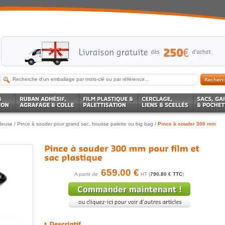
deuse
/
Pince à souder pour grand sac, housse palette ou big bag
/
Pince à souder 300 mm
659.00 €
A partir de
HT (
790.80 € TTC
)