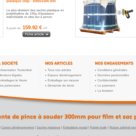
plastique 150µ - 1000x1500 mm
Le plus résistant des sachet plastique en
polyéthylène de 150µ d'épaisseur
indéchirable et ultra dur à percer.
159.92 €
A partir de
HT
résentation Toutembal
Tous nos articles
Conditions générales
entions légales
Espace déménagement
Données personnelles
mballages le Havre
Emballage sur mesure
Confidentialité
os partenaires
Demande de devis
Le paiement
La livraison
|
Carton déménagement
|
Sachet plastique
|
Emballage postal
|
Papier bulle
|
Ruban adhésif per