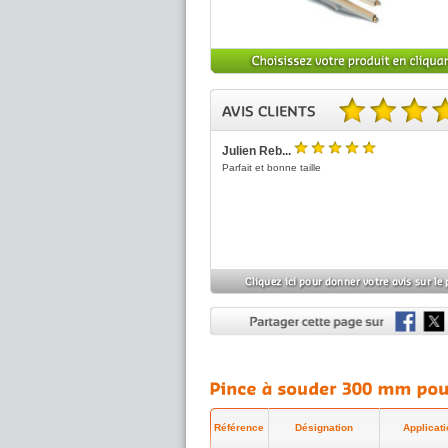
5.00 sur 5 basé sur 1 no
Julien Reb...
5
/5
Parfait et bonne taille
Référence
Désignation
Applicati