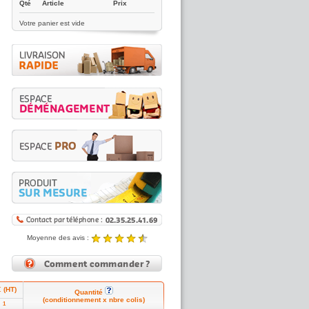
Qté
Article
Prix
Votre panier est vide
Moyenne des avis :
4.89 / 5
Noté
4.89
/5 |
8431
reviews
€ (HT)
Quantité
(conditionnement x nbre colis)
1