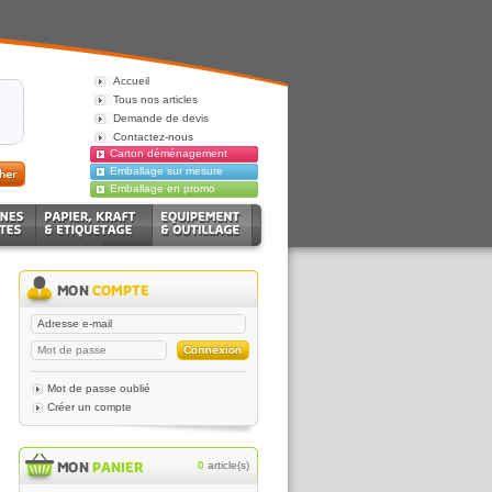
Accueil
Tous nos articles
Demande de devis
Contactez-nous
Carton déménagement
Emballage sur mesure
Emballage en promo
Mot de passe oublié
Créer un compte
0
article(s)