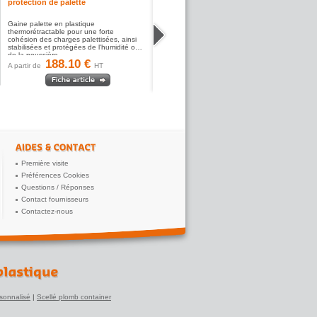
protection de palette
Gaine palette en plastique
thermorétractable pour une forte
cohésion des charges palettisées, ainsi
stabilisées et protégées de l'humidité ou
de la poussière.
188.10 €
A partir de
HT
Première visite
Préférences Cookies
Questions / Réponses
Contact fournisseurs
Contactez-nous
sonnalisé
|
Scellé plomb container