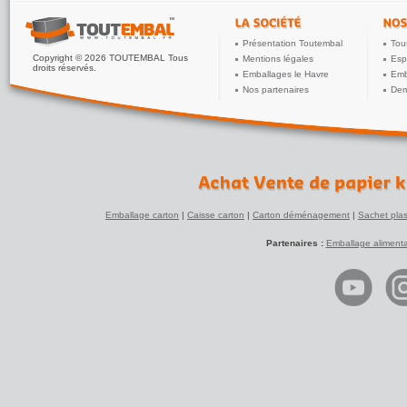
Présentation Toutembal
Tou
Copyright © 2026 TOUTEMBAL Tous
Mentions légales
Esp
droits réservés.
Emballages le Havre
Emb
Nos partenaires
Dem
Emballage carton
|
Caisse carton
|
Carton déménagement
|
Sachet plas
Partenaires :
Emballage alimenta