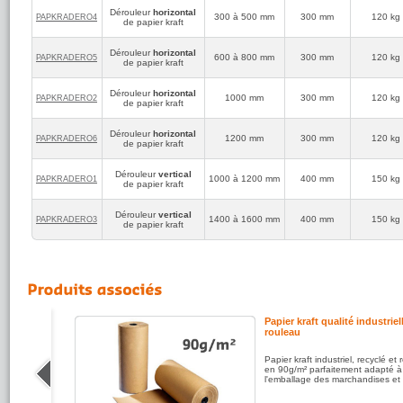
Dérouleur
horizontal
ETS QUEMION
300 à 500 mm
300 mm
120 kg
PAPKRADERO4
de papier kraft
5
(réf:PAPKRADERO6)
/5
Bon SAV efficace
Dérouleur
horizontal
600 à 800 mm
300 mm
120 kg
PAPKRADERO5
de papier kraft
Cozaux
5
(réf:PAPKRADERO1)
/5
Dérouleur
horizontal
Indispensable pour notre utilisation, excellent dérouleur à
1000 mm
300 mm
120 kg
PAPKRADERO2
de papier kraft
prix correct
Dérouleur
horizontal
leborgne
1200 mm
300 mm
120 kg
PAPKRADERO6
de papier kraft
5
(réf:PAPKRADERO3)
/5
colis reçu en tant et en heure pas de soucis sur le colis ni
sur le produit
Dérouleur
vertical
1000 à 1200 mm
400 mm
150 kg
PAPKRADERO1
de papier kraft
Dérouleur
vertical
1400 à 1600 mm
400 mm
150 kg
PAPKRADERO3
de papier kraft
eau
Papier kraft qualité industriel
rouleau
ant, norme
Papier kraft industriel, recyclé et 
ur réaliser
en 90g/m² parfaitement adapté à
l'emballage des marchandises et c