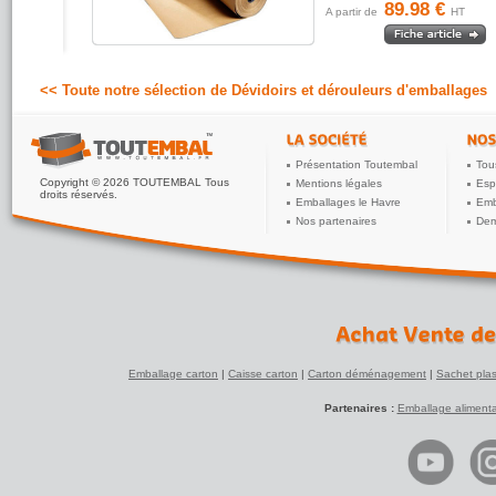
89.98 €
A partir de
HT
<< Toute notre sélection de Dévidoirs et dérouleurs d'emballages
Présentation Toutembal
Tou
Copyright © 2026 TOUTEMBAL Tous
Mentions légales
Esp
droits réservés.
Emballages le Havre
Emb
Nos partenaires
Dem
Emballage carton
|
Caisse carton
|
Carton déménagement
|
Sachet plas
Partenaires :
Emballage alimenta