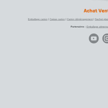
Emballage carton
|
Caisse carton
|
Carton déménagement
|
Sachet plas
Partenaires :
Emballage alimenta