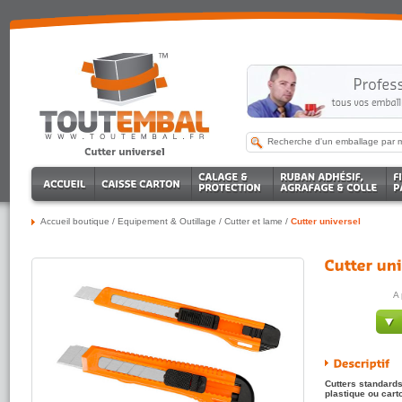
Accueil boutique
/
Equipement & Outillage
/
Cutter et lame
/
Cutter universel
A 
Cutters standards
plastique ou carto