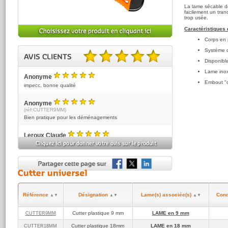
La lame sécable d
facilement un tran
trop usée.
Caractéristiques 
Corps en 
Système d
Disponibl
5.00 sur 5 basé sur 4 note(s).
Lame inox
Anonyme
5
Embout "c
/5
impecc, bonne qualité
Anonyme
5
(réf:CUTTER9MM)
/5
Bien pratique pour les déménagements
Leroux Claude
5
(réf:CUTTER18MM)
/5
Livraison très rapide et soignée.Je recommande
Anonyme
5
(réf:CUTTER18MM)
/5
Tres Bien
Référence
Désignation
Lame(s) associée(s)
Cond
▲▼
▲▼
▲▼
Cutter plastique 9 mm
LAME en 9 mm
CUTTER9MM
Cutter plastique 18mm
LAME en 18 mm
CUTTER18MM