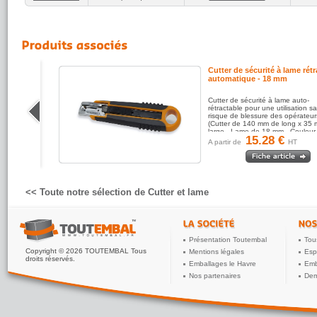
Cutter de sécurité à lame rétractable
automatique - 18 mm
Cutter de sécurité à lame auto-
rétractable pour une utilisation sans
n
risque de blessure des opérateurs
(Cutter de 140 mm de long x 35 mm de
large - Lame de 18 mm - Couleur orange
15.28 €
et noir).
A partir de
HT
<< Toute notre sélection de Cutter et lame
Présentation Toutembal
Tou
Copyright © 2026 TOUTEMBAL Tous
Mentions légales
Esp
droits réservés.
Emballages le Havre
Emb
Nos partenaires
Dem