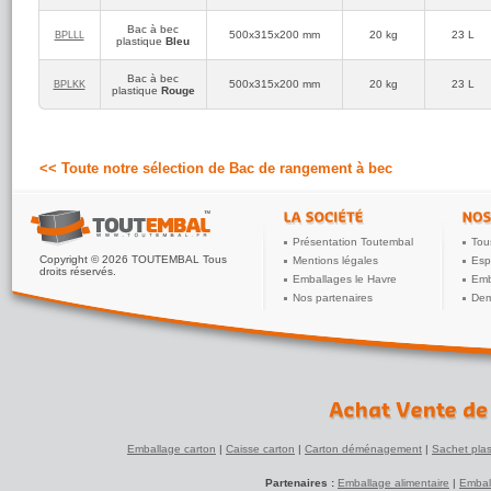
Anonyme
Bac à bec
5
(réf:BPLI9)
/5
500x315x200 mm
20 kg
23 L
BPLLL
plastique
Bleu
OK
Bac à bec
500x315x200 mm
20 kg
23 L
BPLKK
Tonio758fr@..
plastique
Rouge
5
(réf:BPLLL)
/5
Bac solide et du bon format mais reçu en rouge au lieu de
bleu (mais pas grave).
<< Toute notre sélection de Bac de rangement à bec
Anonyme
5
(réf:BPLKK)
/5
Format de bac intéressant et très solide c'est très bien.
Présentation Toutembal
Tou
Copyright © 2026 TOUTEMBAL Tous
Mentions légales
Esp
droits réservés.
Emballages le Havre
Emb
Nos partenaires
Dem
Emballage carton
|
Caisse carton
|
Carton déménagement
|
Sachet plas
Partenaires :
Emballage alimentaire
|
Embal