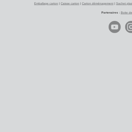
Emballage carton
|
Caisse carton
|
Carton déménagement
|
Sachet plas
Partenaires :
Boite d