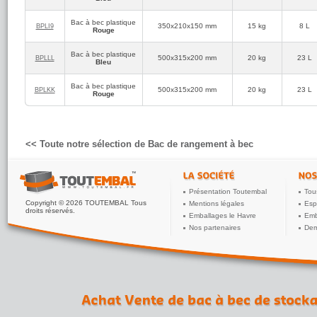
Bac à bec plastique
350x210x150 mm
15 kg
8 L
BPLI9
Rouge
Bac à bec plastique
500x315x200 mm
20 kg
23 L
BPLLL
Bleu
Bac à bec plastique
500x315x200 mm
20 kg
23 L
BPLKK
Rouge
<< Toute notre sélection de Bac de rangement à bec
Présentation Toutembal
Tou
Copyright © 2026 TOUTEMBAL Tous
Mentions légales
Esp
droits réservés.
Emballages le Havre
Emb
Nos partenaires
Dem