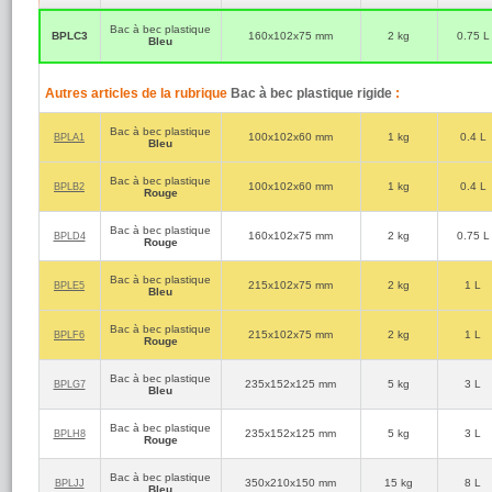
Bac à bec plastique
BPLC3
160x102x75 mm
2 kg
0.75 L
Bleu
Autres articles de la rubrique
Bac à bec plastique rigide
:
Bac à bec plastique
100x102x60 mm
1 kg
0.4 L
BPLA1
Bleu
Bac à bec plastique
100x102x60 mm
1 kg
0.4 L
BPLB2
Rouge
Bac à bec plastique
160x102x75 mm
2 kg
0.75 L
BPLD4
Rouge
Bac à bec plastique
215x102x75 mm
2 kg
1 L
BPLE5
Bleu
Bac à bec plastique
215x102x75 mm
2 kg
1 L
BPLF6
Rouge
Bac à bec plastique
235x152x125 mm
5 kg
3 L
BPLG7
Bleu
Bac à bec plastique
235x152x125 mm
5 kg
3 L
BPLH8
Rouge
Bac à bec plastique
350x210x150 mm
15 kg
8 L
BPLJJ
Bleu