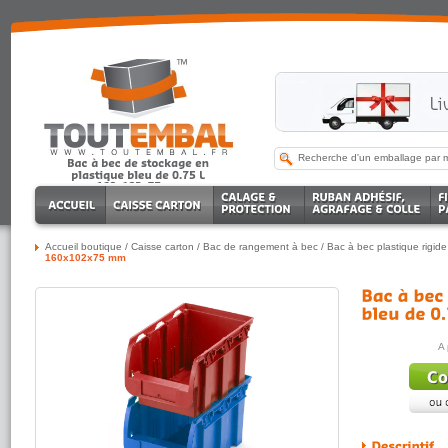
Accueil boutique
/
Caisse carton
/
Bac de rangement à bec
/
Bac à bec plastique rigide
160x102x75 mm
A 