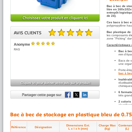
Bac à bec de stoc
litre en 160x102x
entrepôt logistiq
de 24).
Ces bacs à bec en
polypropylène hau
Bac plastique de
les composants élec
5.00 sur 5 basé sur 1 note(s).
zone "Picking" dan
Anonyme
Caractéristiques 
5
/5
RAS
Bac à bec
mm d'épais
Bacs de r
une organ
Porte-étiq
bac à be
Inaltérab
réutilisab
chimique
6 formats
très grand
2 coloris
identifica
A consulter égal
économiques, pliabl
Dimensions Ext.
Charge Max
Contena
Référence
Désignation
L x l x h (mm)
(kg)
(L)