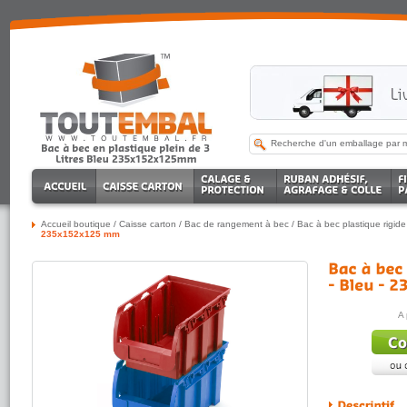
Accueil boutique
/
Caisse carton
/
Bac de rangement à bec
/
Bac à bec plastique rigide
235x152x125 mm
A 