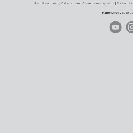
Emballage carton
|
Caisse carton
|
Carton déménagement
|
Sachet plas
Partenaires :
Boite d