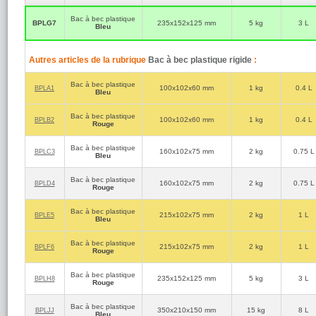
Bac à bec plastique
BPLG7
235x152x125 mm
5 kg
3 L
Bleu
Autres articles de la rubrique
Bac à bec plastique rigide
:
Bac à bec plastique
100x102x60 mm
1 kg
0.4 L
BPLA1
Bleu
Bac à bec plastique
100x102x60 mm
1 kg
0.4 L
BPLB2
Rouge
Bac à bec plastique
160x102x75 mm
2 kg
0.75 L
BPLC3
Bleu
Bac à bec plastique
160x102x75 mm
2 kg
0.75 L
BPLD4
Rouge
Bac à bec plastique
215x102x75 mm
2 kg
1 L
BPLE5
Bleu
Bac à bec plastique
215x102x75 mm
2 kg
1 L
BPLF6
Rouge
Bac à bec plastique
235x152x125 mm
5 kg
3 L
BPLH8
Rouge
Bac à bec plastique
350x210x150 mm
15 kg
8 L
BPLJJ
Bleu