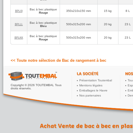
Bac à bec plastique
350x210x150 mm
15 kg
8 L
BPLI9
Rouge
Bac à bec plastique
500x315x200 mm
20 kg
23 L
BPLLL
Bleu
Bac à bec plastique
500x315x200 mm
20 kg
23 L
BPLKK
Rouge
<< Toute notre sélection de Bac de rangement à bec
Présentation Toutembal
Tou
Copyright © 2026 TOUTEMBAL Tous
Mentions légales
Esp
droits réservés.
Emballages le Havre
Emb
Nos partenaires
Dem