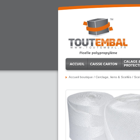
Accueil boutique
/
Cerclage, liens & Scellés
/
Scel