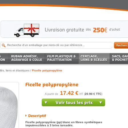
lés, liens et élastiques
/
Ficelle polypropylène
17.42 €
A partir de
HT (
20.90 € TTC
)
Ficelle polypropylène (pp) blanc en fibres synthétiques
imputrescibles à 3 brins torsadés.