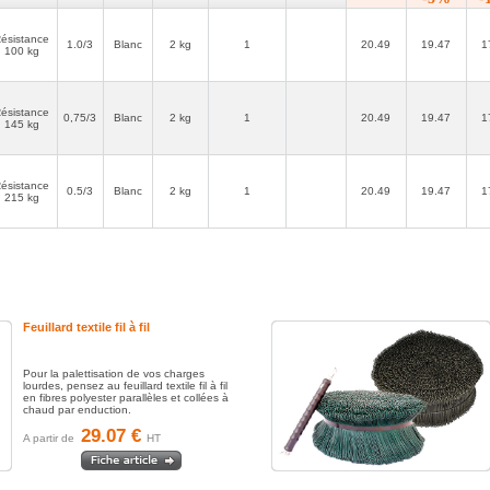
ésistance
1.0/3
Blanc
2 kg
1
20.49
19.47
1
100 kg
ésistance
0,75/3
Blanc
2 kg
1
20.49
19.47
1
145 kg
ésistance
0.5/3
Blanc
2 kg
1
20.49
19.47
1
215 kg
Feuillard textile fil à fil
Pour la palettisation de vos charges
lourdes, pensez au feuillard textile fil à fil
en fibres polyester parallèles et collées à
chaud par enduction.
29.07 €
A partir de
HT