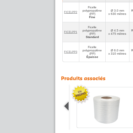
Bravo pour la rapidité de livraison
Ficelle
polypropylène
Ø 3.0 mm
R
FICELPP2
GG83
(PP)
x 630 mètres
5
(réf:FICELPP3)
/5
Fine
très résistante et bien emballée
Ficelle
polypropylène
Ø 4.5 mm
R
FICELPP1
(PP)
x 475 mètres
Standard
Ficelle
polypropylène
Ø 6.0 mm
R
FICELPP3
(PP)
x 310 mètres
Épaisse
Ficelle Sisal
Ficelle Sisal 100% naturelle, issue de la
plante de Sisal à fibres végétales très
résistantes et totalement écologiques !
19.46 €
A partir de
HT