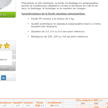
Polyvalente et très résistante, la ficelle d'emballage en polypropylène
permet de nombreuses utilisations comme la fermeture de colis et de
sacs, le fardelage, le bottelage ou le maintien de charges.
Caractéristiques de la ficelle plastique polypropylène:
Ficelle PP vendue à la bobine de 2 kg.
Qualité synthétique en plastique polypropylène blanc à 3 brins
torsadés très résistants.
Diamètre de 3.0, 4.5 ou 6.0 mm selon référence.
Résistance de 100, 145 ou 215 kg selon référence.
te(s).
sais et
é, je
Prix unitaire € (HT)
▲▼
ésistance
Qualité
Couleur
Poids
Conditionné
à
à
1
4
5
9
1
(kg)
par
▲▼
▲▼
▲▼
▲▼
▲▼
-5%
-