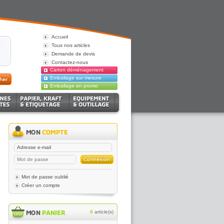
Accueil
Tous nos articles
Demande de devis
Contactez-nous
Carton déménagement
Emballage sur mesure
Emballage en promo
Mot de passe oublié
Créer un compte
0
article(s)