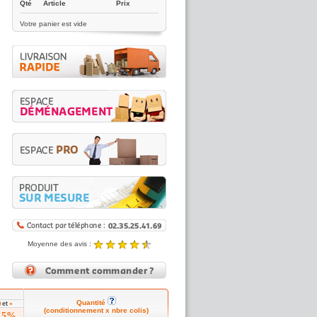
Qté
Article
Prix
Votre panier est vide
Moyenne des avis :
4.89 / 5
Noté
4.89
/5 |
8431
reviews
Quantité
et
0
+
(conditionnement x nbre colis)
15%