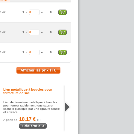
7.42
1
x
=
0
7.42
1
x
=
0
7.42
1
x
=
0
Lien métallique à boucles pour
fermeture de sac
Lien de fermeture métallique à boucles
pour fermer rapidement tous sacs et
sachets plastique par une ligature simple
et efficace.
18.17 €
A partir de
HT