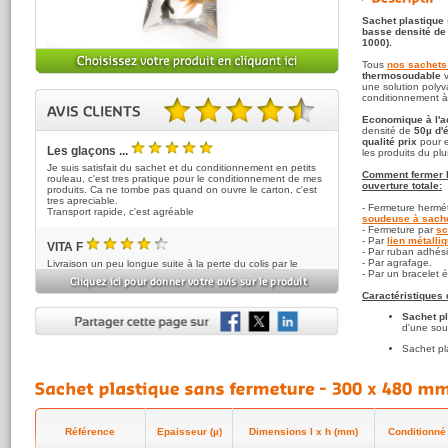
Sachet plastique 
basse densité de 
1000).
Tous
nos sachets
thermosoudable
v
une solution polyv
conditionnement à
Economique à l'a
4.50 sur 5 basé sur 2 note(s).
densité de
50µ d'
qualité prix
pour e
Les glaçons ...
les produits du plu
5
/5
Je suis satisfait du sachet et du conditionnement en petits
Comment fermer l
rouleau, c'est tres pratique pour le conditionnement de mes
ouverture totale:
produits. Ca ne tombe pas quand on ouvre le carton, c'est
tres apreciable.
- Fermeture hermé
Transport rapide, c'est agréable
soudeuse à sach
- Fermeture par
sc
- Par
lien métalli
VITA F
- Par ruban adhési
4
/5
- Par agrafage.
Livraison un peu longue suite à la perte du colis par le
- Par un bracelet é
transporteur mais Toutembal a renvoyé rapidement
Caractéristiques
Sachet p
d'une sou
Sachet pl
utilisatio
les fabrica
Sachet e
alimentai
plastique
Référence
Epaisseur (µ)
Dimensions l x h (mm)
Conditionné
Sachet e
visibilité