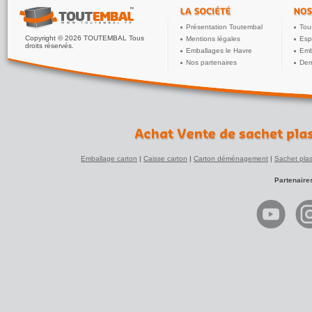
Présentation Toutembal
Tou
Copyright © 2026 TOUTEMBAL Tous
Mentions légales
Esp
droits réservés.
Emballages le Havre
Emb
Nos partenaires
Dem
Emballage carton
|
Caisse carton
|
Carton déménagement
|
Sachet plas
Partenaire