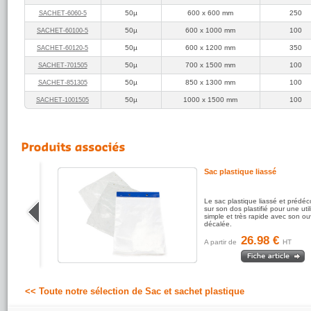
50µ
600 x 600 mm
250
SACHET‑6060‑5
50µ
600 x 1000 mm
100
SACHET‑60100‑5
50µ
600 x 1200 mm
350
SACHET‑60120‑5
50µ
700 x 1500 mm
100
SACHET‑701505
50µ
850 x 1300 mm
100
SACHET‑851305
50µ
1000 x 1500 mm
100
SACHET‑1001505
Sac plastique liassé
00µ, plus
Le sac plastique liassé et prédé
pointus.
sur son dos plastifié pour une util
simple et très rapide avec son ou
décalée.
26.98 €
A partir de
HT
<< Toute notre sélection de Sac et sachet plastique