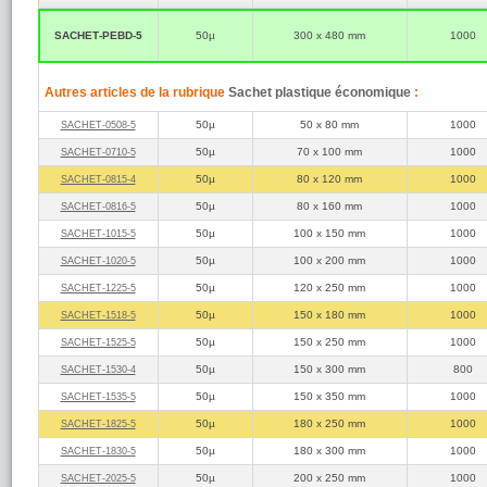
Sachet pl
SACHET‑PEBD‑5
50µ
300 x 480 mm
1000
Sachets plastique
Sachets aussi dis
100µ d'épaisseur
pointus.
Autres articles de la rubrique
Sachet plastique économique
:
Sachets plastiqu
A consulter égale
50µ
50 x 80 mm
1000
SACHET‑0508‑5
intégrée tels que 
adhésive
.
50µ
70 x 100 mm
1000
SACHET‑0710‑5
50µ
80 x 120 mm
1000
SACHET‑0815‑4
50µ
80 x 160 mm
1000
SACHET‑0816‑5
50µ
100 x 150 mm
1000
SACHET‑1015‑5
50µ
100 x 200 mm
1000
SACHET‑1020‑5
50µ
120 x 250 mm
1000
SACHET‑1225‑5
50µ
150 x 180 mm
1000
SACHET‑1518‑5
50µ
150 x 250 mm
1000
SACHET‑1525‑5
50µ
150 x 300 mm
800
SACHET‑1530‑4
50µ
150 x 350 mm
1000
SACHET‑1535‑5
50µ
180 x 250 mm
1000
SACHET‑1825‑5
50µ
180 x 300 mm
1000
SACHET‑1830‑5
50µ
200 x 250 mm
1000
SACHET‑2025‑5