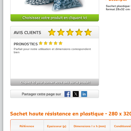
Sachet plastique
format 28x32 cm
5.00 sur 5 basé sur 1 note(s).
PRONOS'TICS
5
/5
Parfait pour notre utilisation et dimensions correspondent
bien
Référence
Epaisseur (µ)
Dimensions l x h (mm)
Conditionné