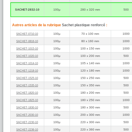
SACHET‑2832‑10
100µ
280 x 320 mm
500
Autres articles de la rubrique
Sachet plastique renforcé
:
100µ
70 x 100 mm
1000
SACHET‑0710‑10
100µ
80 x 160 mm
1000
SACHET‑0816‑10
100µ
100 x 150 mm
1000
SACHET‑1015‑10
100µ
100 x 200 mm
500
SACHET‑1020‑10
100µ
105 x 140 mm
1000
SACHET‑1014‑10
100µ
120 x 180 mm
1000
SACHET‑1218‑10
100µ
150 x 250 mm
500
SACHET‑1525‑10
100µ
150 x 350 mm
500
SACHET‑1535‑10
100µ
180 x 200 mm
500
SACHET‑1820‑10
100µ
180 x 250 mm
1000
SACHET‑1825‑10
100µ
180 x 300 mm
500
SACHET‑1830‑10
100µ
200 x 300 mm
1000
SACHET‑2030‑10
100µ
220 x 300 mm
500
SACHET‑2230‑10
100µ
220 x 360 mm
500
SACHET‑2236‑10