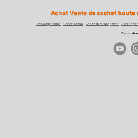
Emballage carton
|
Caisse carton
|
Carton déménagement
|
Sachet plas
Partenaire