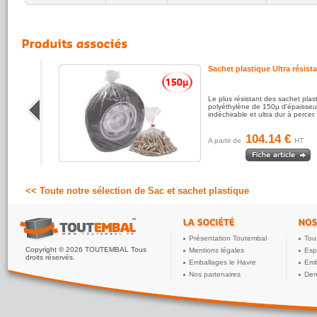
que
Sachet plastique Ultra résist
olyvalent
Le plus résistant des sachet plas
e coût
polyéthylène de 150µ d'épaisseu
rantes.
indéchirable et ultra dur à percer.
 contact
104.14 €
A partir de
HT
<< Toute notre sélection de Sac et sachet plastique
Présentation Toutembal
Tou
Copyright © 2026 TOUTEMBAL Tous
Mentions légales
Esp
droits réservés.
Emballages le Havre
Emb
Nos partenaires
Dem