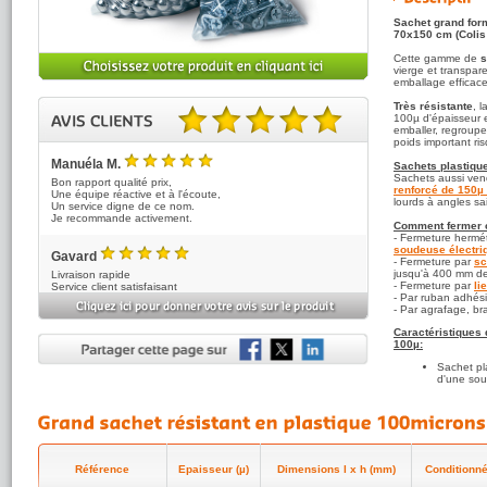
Sachet grand form
70x150 cm (Colis
Cette gamme de
s
vierge et transpar
emballage efficace
Très résistante
, 
100µ d'épaisseur e
emballer, regroupe
5.00 sur 5 basé sur 2 note(s).
poids important ri
Manuéla M.
Sachets plastique
5
/5
Sachets aussi ve
Bon rapport qualité prix,
renforcé de 150µ
Une équipe réactive et à l'écoute,
lourds à angles sai
Un service digne de ce nom.
Je recommande activement.
Comment fermer c
- Fermeture hermé
soudeuse électri
Gavard
- Fermeture par
sc
5
/5
jusqu'à 400 mm de
Livraison rapide
- Fermeture par
li
Service client satisfaisant
- Par ruban adhési
- Par agrafage, bra
Caractéristiques
100µ:
Sachet pl
d'une sou
Sachet pl
risques d
lourdes.
Sachet en
alimentair
Référence
Epaisseur (µ)
Dimensions l x h (mm)
Conditionné
plastique