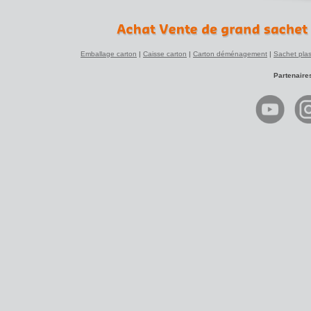
Emballage carton
|
Caisse carton
|
Carton déménagement
|
Sachet plas
Partenaire