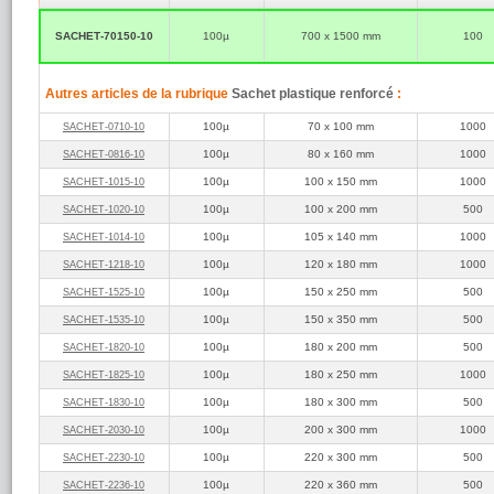
Sachet ép
excellent
produit.
SACHET‑70150‑10
100µ
700 x 1500 mm
100
Sachet re
Sachet plastique 
Une gamme compl
Autres articles de la rubrique
Sachet plastique renforcé
:
marque Minigrip pe
des marchandises
100µ
70 x 100 mm
1000
SACHET‑0710‑10
100µ
80 x 160 mm
1000
SACHET‑0816‑10
100µ
100 x 150 mm
1000
SACHET‑1015‑10
100µ
100 x 200 mm
500
SACHET‑1020‑10
100µ
105 x 140 mm
1000
SACHET‑1014‑10
100µ
120 x 180 mm
1000
SACHET‑1218‑10
100µ
150 x 250 mm
500
SACHET‑1525‑10
100µ
150 x 350 mm
500
SACHET‑1535‑10
100µ
180 x 200 mm
500
SACHET‑1820‑10
100µ
180 x 250 mm
1000
SACHET‑1825‑10
100µ
180 x 300 mm
500
SACHET‑1830‑10
100µ
200 x 300 mm
1000
SACHET‑2030‑10
100µ
220 x 300 mm
500
SACHET‑2230‑10
100µ
220 x 360 mm
500
SACHET‑2236‑10