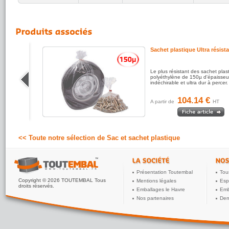
que
Sachet plastique Ultra résist
olyvalent
Le plus résistant des sachet plas
e coût
polyéthylène de 150µ d'épaisseu
rantes.
indéchirable et ultra dur à percer.
 contact
104.14 €
A partir de
HT
<< Toute notre sélection de Sac et sachet plastique
Présentation Toutembal
Tou
Copyright © 2026 TOUTEMBAL Tous
Mentions légales
Esp
droits réservés.
Emballages le Havre
Emb
Nos partenaires
Dem