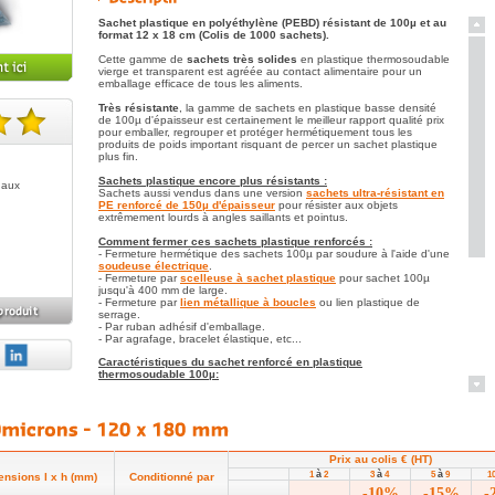
Sachet plastique en polyéthylène (PEBD) résistant de 100µ et au
format 12 x 18 cm (Colis de 1000 sachets).
Cette gamme de
sachets très solides
en plastique thermosoudable
vierge et transparent est agréée au contact alimentaire pour un
emballage efficace de tous les aliments.
Très résistante
, la gamme de sachets en plastique basse densité
de 100µ d'épaisseur est certainement le meilleur rapport qualité prix
pour emballer, regrouper et protéger hermétiquement tous les
te(s).
produits de poids important risquant de percer un sachet plastique
plus fin.
Sachets plastique encore plus résistants :
 aux
Sachets aussi vendus dans une version
sachets ultra-résistant en
PE renforcé de 150µ d'épaisseur
pour résister aux objets
extrêmement lourds à angles saillants et pointus.
Comment fermer ces sachets plastique renforcés :
- Fermeture hermétique des sachets 100µ par soudure à l'aide d'une
soudeuse électrique
.
- Fermeture par
scelleuse à sachet plastique
pour sachet 100µ
jusqu'à 400 mm de large.
- Fermeture par
lien métallique à boucles
ou lien plastique de
serrage.
- Par ruban adhésif d'emballage.
- Par agrafage, bracelet élastique, etc...
Caractéristiques du sachet renforcé en plastique
thermosoudable 100µ:
Sachet plastique thermosoudable hermétiquement par
action d'une soudeuse à impulsion électrique.
Sachet plastique en PEBD d'épaisseur 100µ pour résister
aux risques de déchirement, aux crevaisons ou aux
marchandises lourdes.
Prix au colis € (HT)
à
à
à
1
2
3
4
5
9
1
nsions l x h (mm)
Conditionné par
Sachet en polyéthylène vierge non régénéré de qualité
-10%
-15%
-
alimentaire apte à la congélation (le polyéthylène est un