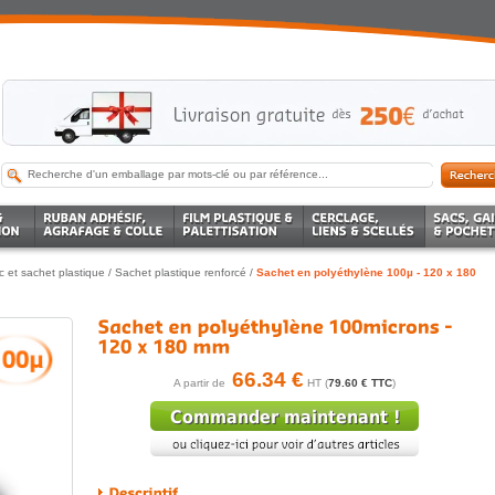
c et sachet plastique
/
Sachet plastique renforcé
/
Sachet en polyéthylène 100µ - 120 x 180
66.34 €
A partir de
HT (
79.60 € TTC
)