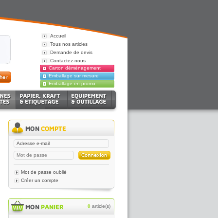
Accueil
Tous nos articles
Demande de devis
Contactez-nous
Carton déménagement
Emballage sur mesure
Emballage en promo
Mot de passe oublié
Créer un compte
0
article(s)