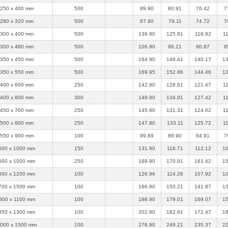
250 x 400 mm
500
89.90
80.91
76.42
7
280 x 320 mm
500
87.90
79.11
74.72
7
300 x 400 mm
500
139.90
125.91
118.92
1
300 x 480 mm
500
106.90
96.21
90.87
8
350 x 450 mm
500
164.90
148.41
140.17
13
350 x 550 mm
500
169.95
152.96
144.46
13
400 x 600 mm
250
142.90
128.61
121.47
1
400 x 800 mm
300
149.90
134.91
127.42
1
450 x 700 mm
250
145.90
131.31
124.02
1
500 x 800 mm
250
147.90
133.11
125.72
1
550 x 900 mm
100
99.89
89.90
84.91
7
600 x 1000 mm
150
131.90
118.71
112.12
10
600 x 1000 mm
250
189.90
170.91
161.42
15
600 x 1200 mm
100
126.96
114.26
107.92
10
700 x 1500 mm
100
166.90
150.21
141.87
13
800 x 1100 mm
100
198.90
179.01
169.07
15
850 x 1300 mm
100
202.90
182.61
172.47
16
000 x 1500 mm
100
276.90
249.21
235.37
22