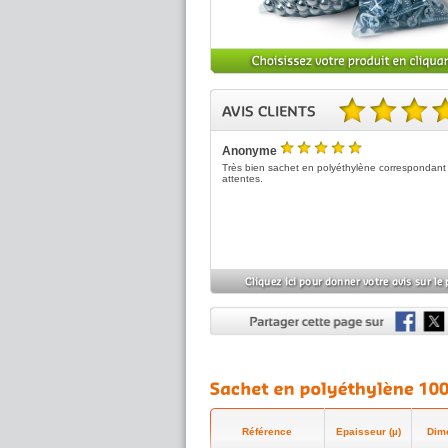
5.00 sur 5 basé sur 1 no
Anonyme
5
/5
Très bien sachet en polyéthylène correspondant
attentes.
Référence
Epaisseur (µ)
Dime