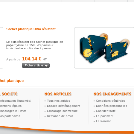
Sachet plastique Ultra résistant
Le plus résistant des sachet plastique en
polyéthylène de 150µ d'épaisseur
indéchirable et ultra dur à percer.
104.14 €
A partir de
HT
het plastique
résentation Toutembal
Tous nos articles
Conditions générales
entions légales
Espace déménagement
Données personnelles
mballages le Havre
Emballage sur mesure
Confidentialité
os partenaires
Demande de devis
Le paiement
La livraison