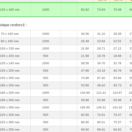
plastique conservant sa souplesse en température
négative).
120 x 180 mm
1000
82.92
74.63
70.48
6
Sachet épais en plastique PEBD transparent pour une
excellente visibilité du contenu et une bonne mise en valeur
produit.
stique renforcé
:
Sachet renforcé 100% recyclable.
Sachet plastique renforcé avec système de fermeture intégré:
70 x 100 mm
1000
34.56
31.10
29.38
2
Une gamme complète de
sachets résistants à fermeture Zip
de
marque Minigrip permet un conditionnement encore plus rapide et
facile des marchandises.
80 x 160 mm
1000
26.49
23.84
22.52
2
100 x 150 mm
1000
31.90
28.71
27.12
2
100 x 200 mm
500
21.98
19.78
18.68
1
105 x 140 mm
1000
38.56
34.70
32.78
3
150 x 250 mm
500
47.98
43.18
40.78
3
150 x 350 mm
500
74.89
67.40
63.66
5
180 x 200 mm
500
53.80
48.42
45.73
4
180 x 250 mm
1000
134.90
121.41
114.67
10
180 x 300 mm
500
59.98
53.98
50.98
4
200 x 300 mm
1000
165.90
149.31
141.02
13
220 x 300 mm
500
82.90
74.61
70.47
6
220 x 360 mm
500
88.90
80.01
75.57
7
250 x 350 mm
500
99.90
89.91
84.92
7