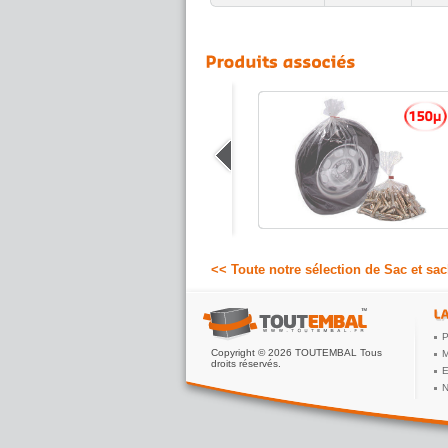
Sachet plastique économique
Sachet plastique 50µ, le plus polyvalent
et résistant des sachets à faible coût
pour toutes les utilisations courantes.
Plastique thermosoudable apte contact
alimentaire et congélation.
6.66 €
A partir de
HT
<< Toute notre sélection de Sac et sac
P
Copyright © 2026 TOUTEMBAL Tous
M
droits réservés.
E
N