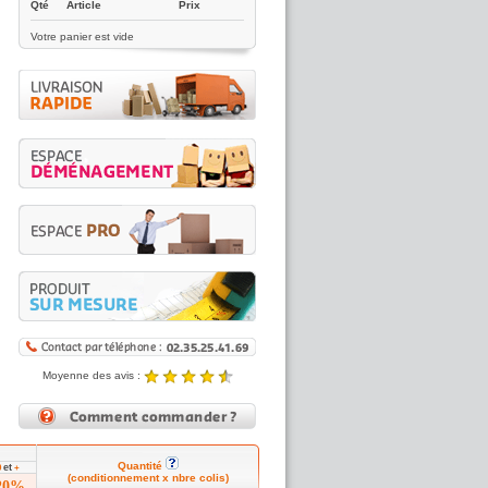
Qté
Article
Prix
Votre panier est vide
Moyenne des avis :
4.89 / 5
Noté
4.89
/5 |
8431
reviews
Quantité
et
0
+
(conditionnement x nbre colis)
20%