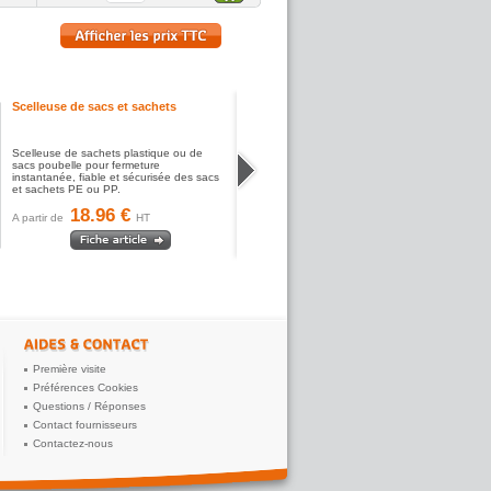
Scelleuse de sacs et sachets
Scelleuse de sachets plastique ou de
sacs poubelle pour fermeture
instantanée, fiable et sécurisée des sacs
et sachets PE ou PP.
18.96 €
A partir de
HT
Première visite
Préférences Cookies
Questions / Réponses
Contact fournisseurs
Contactez-nous