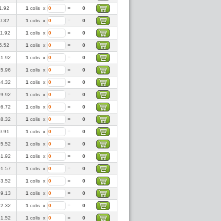
1.92
1
colis
x
=
0
0.32
1
colis
x
=
0
11.92
1
colis
x
=
0
5.52
1
colis
x
=
0
1.92
1
colis
x
=
0
5.96
1
colis
x
=
0
14.32
1
colis
x
=
0
19.92
1
colis
x
=
0
16.72
1
colis
x
=
0
18.32
1
colis
x
=
0
9.91
1
colis
x
=
0
5.52
1
colis
x
=
0
1.92
1
colis
x
=
0
1.57
1
colis
x
=
0
3.52
1
colis
x
=
0
9.13
1
colis
x
=
0
2.32
1
colis
x
=
0
1.52
1
colis
x
=
0