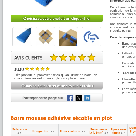
l'intérieur des ca
Cette barre prote
confection de form
cornière ou plot) 
mises en carton.
Non abrasive, la m
efficacement des r
produits peints.
Caractéristiques 
Barre aut
une excel
Utilisati
en plot un
Présenté 
5.00 sur 5 basé sur 2 note(s).
adhésifs
JUJU
Largeur 5
5
/5
Très pratique et polyvalent selon qu'on l'utilise en barre, en
coin unitaire ou surtout en angle juste plié en deux.
Film adhé
papier sil
JLS
Forte mém
5
protectio
(réf:PROMOBA)
/5
Très pratique le coté autocollant de ces profilés en mousse
Facile d'u
découpent
Bonne rés
Recyclabl
polyéthyl
24 kg/m3 
Dens
Référence
Dimensions
Epaisseur
A consulter égal
Désignation
Observations
(kg/
▲▼
▲▼
l x L (mm)
(mm)
▲▼
▲▼
▲▼
formats pour caler
▲