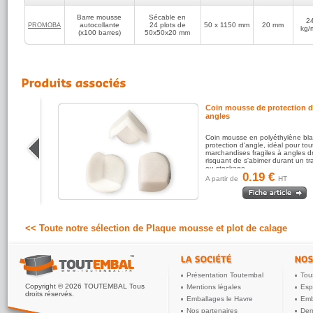
Barre mousse
Sécable en
2
autocollante
24 plots de
50 x 1150 mm
20 mm
PROMOBA
kg/
(x100 barres)
50x50x20 mm
Coin mousse de protection 
angles
usse
Coin mousse en polyéthylène bl
ur mesure
protection d'angle, idéal pour tou
éation
marchandises fragiles à angles dr
risquant de s'abimer durant un tr
ou stockage.
0.19 €
A partir de
HT
<< Toute notre sélection de Plaque mousse et plot de calage
Présentation Toutembal
Tou
Copyright © 2026 TOUTEMBAL Tous
Mentions légales
Esp
droits réservés.
Emballages le Havre
Emb
Nos partenaires
Dem