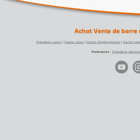
Emballage carton
|
Caisse carton
|
Carton déménagement
|
Sachet plas
Partenaires :
Emballage alimenta