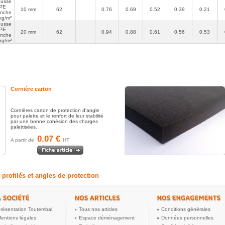
usse
PE
10 mm
62
0.76
0.69
0.52
0.39
0.21
anche
kg/m²
usse
 ne
PE
20 mm
62
0.94
0.88
0.61
0.56
0.53
anche
kg/m²
Cornière carton
ait...
Cornières carton de protection d'angle
pour palette et le renfort de leur stabilité
par une bonne cohésion des charges
palettisées.
0.07 €
A partir de
HT
 profilés et angles de protection
résentation Toutembal
Tous nos articles
Conditions générales
entions légales
Espace déménagement
Données personnelles