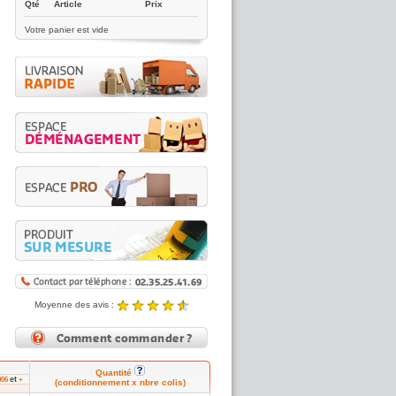
Qté
Article
Prix
Votre panier est vide
Moyenne des avis :
4.89 / 5
Noté
4.89
/5 |
8431
reviews
Quantité
et
906
+
(conditionnement x nbre colis)