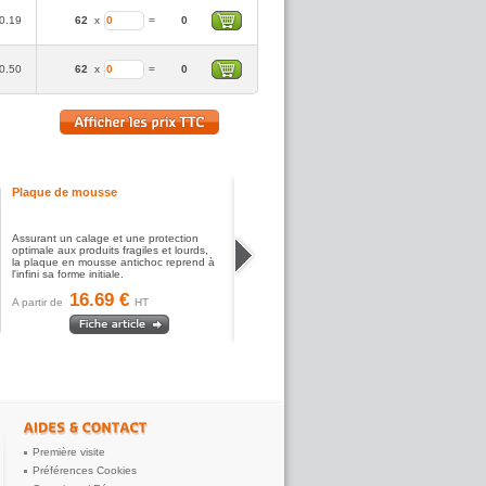
0.19
62
x
=
0
0.50
62
x
=
0
Plaque de mousse
Assurant un calage et une protection
optimale aux produits fragiles et lourds,
la plaque en mousse antichoc reprend à
l'infini sa forme initiale.
16.69 €
A partir de
HT
Première visite
Préférences Cookies