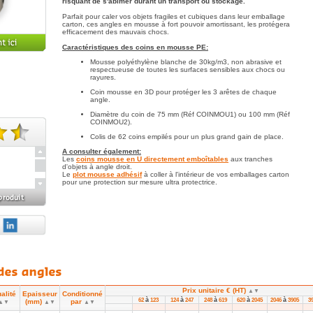
risquant de s'abîmer durant un transport ou stockage.
Parfait pour caler vos objets fragiles et cubiques dans leur emballage
carton, ces angles en mousse à fort pouvoir amortissant, les protégera
efficacement des mauvais chocs.
Caractéristiques des coins en mousse PE:
Mousse polyéthylène blanche de 30kg/m3, non abrasive et
respectueuse de toutes les surfaces sensibles aux chocs ou
rayures.
Coin mousse en 3D pour protéger les 3 arêtes de chaque
angle.
Diamètre du coin de 75 mm (Réf COINMOU1) ou 100 mm (Réf
COINMOU2).
Colis de 62 coins empilés pour un plus grand gain de place.
te(s).
A consulter également:
Les
coins mousse en U directement emboîtables
aux tranches
d'objets à angle droit.
Le
plot mousse adhésif
à coller à l'intérieur de vos emballages carton
pour une protection sur mesure ultra protectrice.
erchais
Prix unitaire € (HT)
▲▼
alité
Epaisseur
Conditionné
 voulais
à
à
à
à
à
62
123
124
247
248
619
620
2045
2046
3905
3
(mm)
par
▲▼
▲▼
▲▼