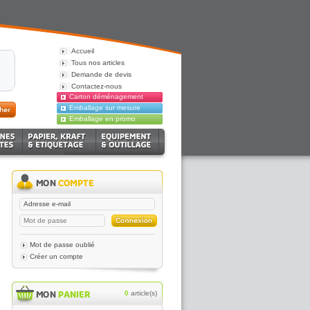
Accueil
Tous nos articles
Demande de devis
Contactez-nous
Carton déménagement
Emballage sur mesure
Emballage en promo
Mot de passe oublié
Créer un compte
0
article(s)