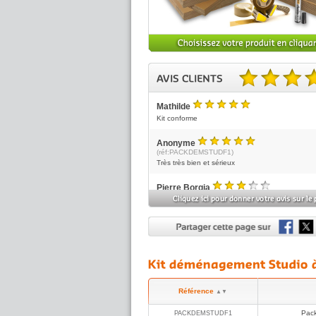
4.50 sur 5 basé sur 4 no
Mathilde
5
/5
Kit conforme
Anonyme
5
(réf:PACKDEMSTUDF1)
/5
Très très bien et sérieux
Pierre Borgia
3
(réf:PACKDEMSTUDF1)
/5
Le rouleau a bulle était manquant.
Apres un accueil téléphonique très professionnel
personne a déclencher l'envoi de celui ci récept
48h après.
TARDY
5
(réf:PACKDEMSTUDF1)
/5
PARFAIT, PACK POUR DÉMÉNAGER TOUT A FA
CONFORME A MES SOUHAITS.
Référence
▲▼
Pac
PACKDEMSTUDF1