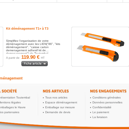
Kit déménagement T1+ à T3
Simplifiez l'organisation de votre
déménagement avec les LIEN("86", "kits
déménagement", "caisse carton
demenagement adhesif kit de
demenagement") de Toutembal,...
119.90 €
A partir de
HT
déménagement
résentation Toutembal
Tous nos articles
Conditions générales
entions légales
Espace déménagement
Données personnelles
mballages le Havre
Emballage sur mesure
Confidentialité
os partenaires
Demande de devis
Le paiement
La livraison