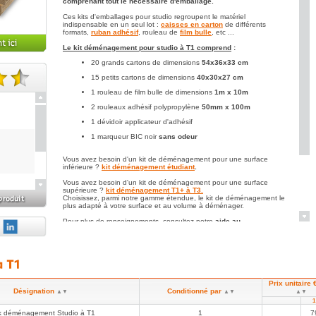
comprenant tout le nécessaire d'emballage.
Ces kits d'emballages pour studio regroupent le matériel
indispensable en un seul lot :
caisses en carton
de différents
formats,
ruban adhésif
, rouleau de
film bulle
, etc ...
Le kit déménagement pour studio à T1 comprend
:
20 grands cartons de dimensions
54x36x33 cm
15 petits cartons de dimensions
40x30x27 cm
te(s).
1 rouleau de film bulle de dimensions
1m x 10m
2 rouleaux adhésif polypropylène
50mm x 100m
1 dévidoir applicateur d'adhésif
1 marqueur BIC noir
sans odeur
Vous avez besoin d'un kit de déménagement pour une surface
inférieure ?
kit déménagement étudiant
.
Vous avez besoin d'un kit de déménagement pour une surface
supérieure ?
kit déménagement T1+ à T3.
Choisissez, parmi notre gamme étendue, le kit de déménagement le
plus adapté à votre surface et au volume à déménager.
 la
Pour plus de renseignements, consultez notre
aide au
ionné
déménagement
et calculez le nombre de caisses carton dont vous
aurez besoin.
IT
Prix unitaire 
Désignation
Conditionné par
▲▼
▲▼
▲▼
k déménagement Studio à T1
1
7