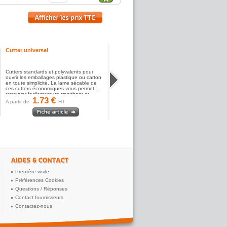
Cutter universel
Cutters standards et polyvalents pour
ouvrir les emballages plastique ou carton
en toute simplicité. La lame sécable de
ces cutters économiques vous permet de
retrouver facilement un tranchant et...
1.73 €
A partir de
HT
Première visite
Préférences Cookies
Questions / Réponses
Contact fournisseurs
Contactez-nous