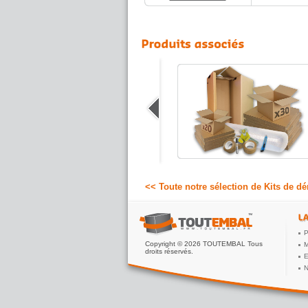
Caisse penderie
Une caisse penderie met à l'abri vos
vêtements de la poussière lors d'un
déménagement, en les protégeant
durant leur transport. De conception
robuste en carton double cannelure,...
8.92 €
A partir de
HT
<< Toute notre sélection de Kits de 
P
Copyright © 2026 TOUTEMBAL Tous
M
droits réservés.
E
N