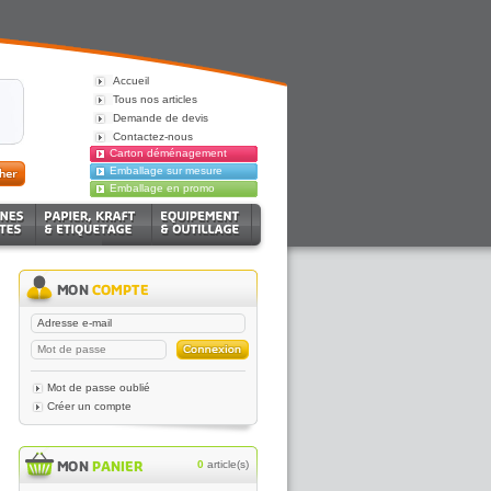
Accueil
Tous nos articles
Demande de devis
Contactez-nous
Carton déménagement
Emballage sur mesure
Emballage en promo
Mot de passe oublié
Créer un compte
0
article(s)