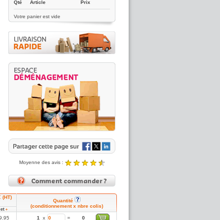
Qté
Article
Prix
Votre panier est vide
Moyenne des avis :
4.89 / 5
Noté
4.89
/5 |
8431
reviews
€ (HT)
Quantité
(conditionnement x nbre colis)
et
1
+
9.95
1
x
=
0